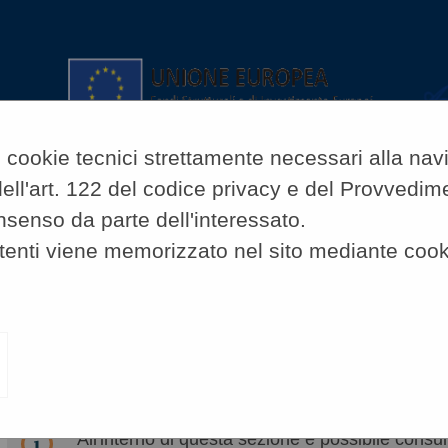
lo cookie tecnici strettamente necessari alla na
si dell'art. 122 del codice privacy e del Provved
nsenso da parte dell'interessato.
tenti viene memorizzato nel sito mediante cook
A
A
GRAFICA
TESTO
ALTO CONTRASTO
lto e contratti
»
Avvisi di avvio consultazione
AVVISI DI AVVIO CONSULTAZIO
All'interno di questa sezione è possibile consult