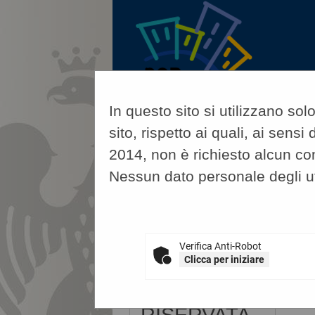
In questo sito si utilizzano so
sito, rispetto ai quali, ai sen
2014, non è richiesto alcun co
Nessun dato personale degli u
07/08/2026 15:09
A
Sei qui:
Home
»
Procedure d'appa
Verifica Anti-Robot
Clicca per iniziare
AREA