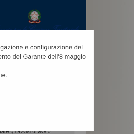
vigazione e configurazione del
imento del Garante dell'8 maggio
ie.
CERCA
:
NE
are gli avvisi di avvio