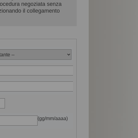
 procedura negoziata senza
lezionando il collegamento
(gg/mm/aaaa)