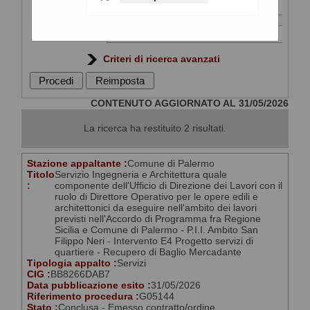
Titolo :
CIG :
Criteri di ricerca avanzati
CONTENUTO AGGIORNATO AL 31/05/2026
La ricerca ha restituito 2 risultati.
Stazione appaltante :
Comune di Palermo
Titolo
Servizio Ingegneria e Architettura quale
:
componente dell'Ufficio di Direzione dei Lavori con il
ruolo di Direttore Operativo per le opere edili e
architettonici da eseguire nell'ambito dei lavori
previsti nell'Accordo di Programma fra Regione
Sicilia e Comune di Palermo - P.I.I. Ambito San
Filippo Neri - Intervento E4 Progetto servizi di
quartiere - Recupero di Baglio Mercadante
Tipologia appalto :
Servizi
CIG :
BB8266DAB7
Data pubblicazione esito :
31/05/2026
Riferimento procedura :
G05144
Stato :
Conclusa - Emesso contratto/ordine