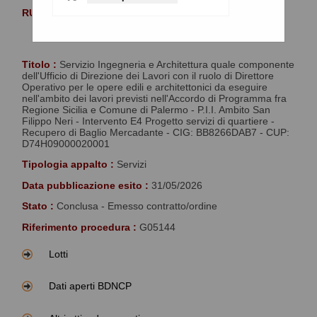
RUP :
Intravaia Edoardo
DATI GENERALI
Titolo :
Servizio Ingegneria e Architettura quale componente
dell'Ufficio di Direzione dei Lavori con il ruolo di Direttore
Operativo per le opere edili e architettonici da eseguire
nell'ambito dei lavori previsti nell'Accordo di Programma fra
Regione Sicilia e Comune di Palermo - P.I.I. Ambito San
Filippo Neri - Intervento E4 Progetto servizi di quartiere -
Recupero di Baglio Mercadante - CIG: BB8266DAB7 - CUP:
D74H09000020001
Tipologia appalto :
Servizi
Data pubblicazione esito :
31/05/2026
Stato :
Conclusa - Emesso contratto/ordine
Riferimento procedura :
G05144
Lotti
Dati aperti BDNCP