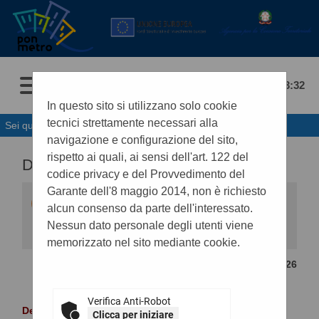
08/08/2026 23:32
In questo sito si utilizzano solo cookie
tecnici strettamente necessari alla
Sei qui:
Home
»
Elenco operatori economici
»
Esiti affidamenti
navigazione e configurazione del sito,
rispetto ai quali, ai sensi dell'art. 122 del
DETTAGLIO ESITO DI GARA
codice privacy e del Provvedimento del
Garante dell'8 maggio 2014, non è richiesto
Questa funzionalità permette di visualizzare i
alcun consenso da parte dell'interessato.
dati di dettaglio dell'esito di gara selezionato,
compresi i documenti. Premendo il pulsante
Nessun dato personale degli utenti viene
"Lotti" si accede alle informazioni di dettaglio dei
memorizzato nel sito mediante cookie.
lotti facenti parte della gara, mentre premendo il
pulsante "Bando di gara" si accede al dettaglio
CONTENUTO AGGIORNATO AL 31/05/2026
del bando correlato all'esito in oggetto.
STAZIONE APPALTANTE
Verifica Anti-Robot
Denominazione :
Comune di Palermo
Clicca per iniziare