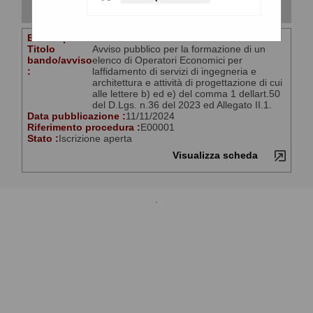
La ricerca ha restituito 1 risultati.
Elenco per :
Servizi
Titolo
Avviso pubblico per la formazione di un
bando/avviso
elenco di Operatori Economici per
:
laffidamento di servizi di ingegneria e
architettura e attività di progettazione di cui
alle lettere b) ed e) del comma 1 dellart.50
del D.Lgs. n.36 del 2023 ed Allegato II.1.
Data pubblicazione :
11/11/2024
Riferimento procedura :
E00001
Stato :
Iscrizione aperta
Visualizza scheda
.