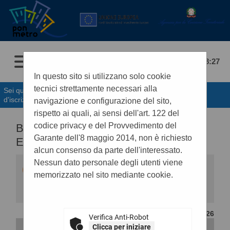
09/08/2026 08:27
In questo sito si utilizzano solo cookie
tecnici strettamente necessari alla
Sei qui:
Home
»
Elenco operatori economici
»
Bandi e avvisi
d'iscrizione
navigazione e configurazione del sito,
rispetto ai quali, ai sensi dell'art. 122 del
codice privacy e del Provvedimento del
BANDI E AVVISI D'ISCRIZIONE PER
Garante dell'8 maggio 2014, non è richiesto
ELENCHI OPERATORI ECONOMICI
alcun consenso da parte dell'interessato.
Nessun dato personale degli utenti viene
Elenco dei bandi d'iscrizione per gli elenchi
operatori economici attualmente pubblicati. Per
memorizzato nel sito mediante cookie.
richiedere l'iscrizione ad un elenco operatori
economici bisogna essere registrati al portale,
per maggiori dettagli riguardo la procedura di
registrazione consultare il manuale alla voce
CONTENUTO AGGIORNATO AL 16/02/2026
"Accesso all'area riservata".
Verifica Anti-Robot
Clicca per iniziare