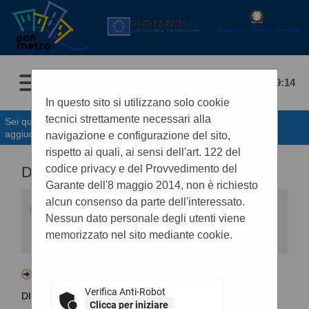
07/08/2026 19:14
In questo sito si utilizzano solo cookie
tecnici strettamente necessari alla
Sei qui:
Home
»
Procedure d'appalto e contratti
»
Avvisi di
aggiudicazione, esiti e affida...
navigazione e configurazione del sito,
rispetto ai quali, ai sensi dell'art. 122 del
codice privacy e del Provvedimento del
DATI APERTI BDNCP
Garante dell'8 maggio 2014, non è richiesto
alcun consenso da parte dell'interessato.
Viene qui riportato il collegamento ipertestuale
che rinvia ai dati relativi all'intero ciclo di vita del
Nessun dato personale degli utenti viene
contratto contenuti nella BDNCP (Banca Dati
memorizzato nel sito mediante cookie.
Nazionale dei Contratti Pubblici istituita da
ANAC). Tale collegamento garantisce un
accesso immediato e diretto ai dati da
consultare riferiti allo specifico contratto ed
Lotto - CIG B7159D5769 - AFFIDAMENTO
assicura la trasparenza di tutti gli atti di ogni
Verifica Anti-Robot
procedura contrattuale, dai primi atti
DIRETTO, DEL SERVIZIO DI CENSIMENTO DEL
all'esecuzione.
Clicca per iniziare