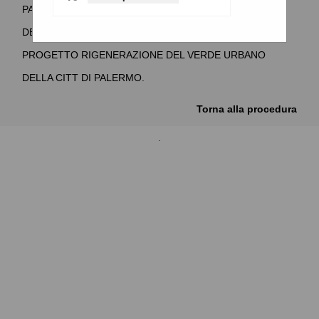
PATRIMONIO ARBOREO, POSTO LUNGO GLI ASSI VIARI
DELLA CITT DI PALERMO ED INTERESSATI DAL
PROGETTO RIGENERAZIONE DEL VERDE URBANO
DELLA CITT DI PALERMO.
Torna alla procedura
.