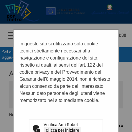
07/08/2026 04:38
In questo sito si utilizzano solo cookie
tecnici strettamente necessari alla
Sei qui:
Home
»
Procedure d'appalto e contratti
»
Avvisi di
aggiudicazione, esiti e affida...
navigazione e configurazione del sito,
rispetto ai quali, ai sensi dell'art. 122 del
codice privacy e del Provvedimento del
ALTRI ATTI E DOCUMENTI
Garante dell'8 maggio 2014, non è richiesto
alcun consenso da parte dell'interessato.
Di seguito viene presentata la lista degli
eventuali documenti e atti previsti ai fini della
Nessun dato personale degli utenti viene
trasparenza.
memorizzato nel sito mediante cookie.
Nessun documento
Verifica Anti-Robot
Torna alla procedura
Clicca per iniziare