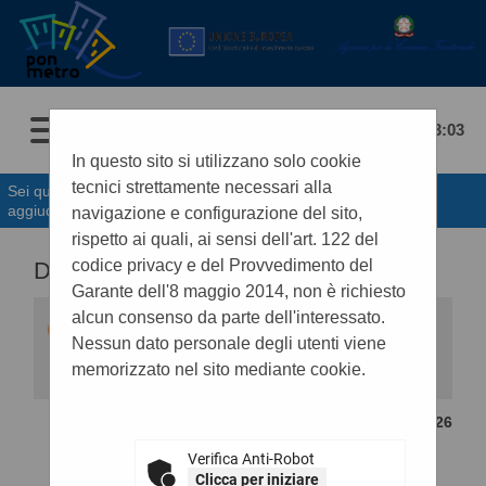
08/08/2026 23:03
In questo sito si utilizzano solo cookie
tecnici strettamente necessari alla
Sei qui:
Home
»
Procedure d'appalto e contratti
»
Avvisi di
aggiudicazione, esiti e affida...
navigazione e configurazione del sito,
rispetto ai quali, ai sensi dell'art. 122 del
codice privacy e del Provvedimento del
DETTAGLIO ESITO DI GARA
Garante dell'8 maggio 2014, non è richiesto
alcun consenso da parte dell'interessato.
Questa funzionalità permette di visualizzare i
dati di dettaglio dell'esito di gara selezionato,
Nessun dato personale degli utenti viene
compresi i documenti. Premendo il pulsante
memorizzato nel sito mediante cookie.
"Lotti" si accede alle informazioni di dettaglio dei
lotti facenti parte della gara, mentre premendo il
pulsante "Bando di gara" si accede al dettaglio
CONTENUTO AGGIORNATO AL 08/05/2026
del bando correlato all'esito in oggetto.
STAZIONE APPALTANTE
Verifica Anti-Robot
Clicca per iniziare