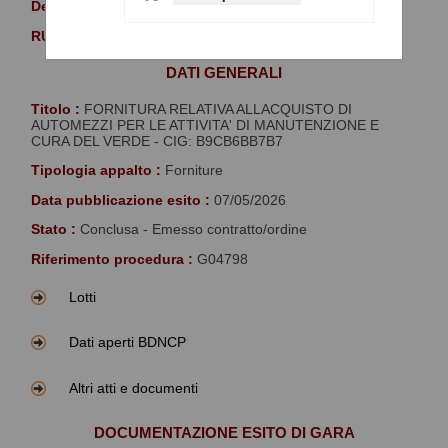
Denominazione :
Comune di Palermo
RUP :
LIPARI FRANCESCO PAOLO
DATI GENERALI
Titolo :
FORNITURA RELATIVA ALLACQUISTO DI
AUTOMEZZI PER LE ATTIVITA' DI MANUTENZIONE E
CURA DEL VERDE - CIG: B9CB6BB7B7
Tipologia appalto :
Forniture
Data pubblicazione esito :
07/05/2026
Stato :
Conclusa - Emesso contratto/ordine
Riferimento procedura :
G04798
Lotti
Dati aperti BDNCP
Altri atti e documenti
DOCUMENTAZIONE ESITO DI GARA