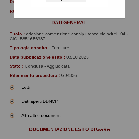
Denominazione :
Comune di Palermo
RUP :
Incrapera Salvatore
DATI GENERALI
Titolo :
adesione convenzione consip utenza via sciuti 104 -
CIG: B8516E6387
Tipologia appalto :
Forniture
Data pubblicazione esito :
03/10/2025
Stato :
Conclusa - Aggiudicata
Riferimento procedura :
G04336
Lotti
Dati aperti BDNCP
Altri atti e documenti
DOCUMENTAZIONE ESITO DI GARA