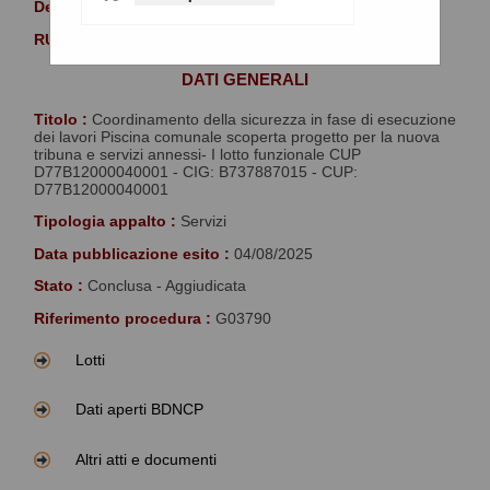
Denominazione :
Comune di Palermo
RUP :
Maida Paola
DATI GENERALI
Titolo :
Coordinamento della sicurezza in fase di esecuzione
dei lavori Piscina comunale scoperta progetto per la nuova
tribuna e servizi annessi- I lotto funzionale CUP
D77B12000040001 - CIG: B737887015 - CUP:
D77B12000040001
Tipologia appalto :
Servizi
Data pubblicazione esito :
04/08/2025
Stato :
Conclusa - Aggiudicata
Riferimento procedura :
G03790
Lotti
Dati aperti BDNCP
Altri atti e documenti