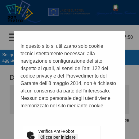
10/08/2026 07:50
In questo sito si utilizzano solo cookie
tecnici strettamente necessari alla
Sei qui:
Home
»
Procedure d'appalto e contratti
»
Avvisi di
aggiudicazione, esiti e affida...
navigazione e configurazione del sito,
rispetto ai quali, ai sensi dell'art. 122 del
codice privacy e del Provvedimento del
DETTAGLIO ESITO DI GARA
Garante dell'8 maggio 2014, non è richiesto
alcun consenso da parte dell'interessato.
Questa funzionalità permette di visualizzare i
dati di dettaglio dell'esito di gara selezionato,
Nessun dato personale degli utenti viene
compresi i documenti. Premendo il pulsante
memorizzato nel sito mediante cookie.
"Lotti" si accede alle informazioni di dettaglio dei
lotti facenti parte della gara, mentre premendo il
pulsante "Bando di gara" si accede al dettaglio
CONTENUTO AGGIORNATO AL 10/10/2025
del bando correlato all'esito in oggetto.
STAZIONE APPALTANTE
Verifica Anti-Robot
Clicca per iniziare