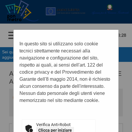
07/08/2026 23:28
In questo sito si utilizzano solo cookie
tecnici strettamente necessari alla
Sei qui:
Home
»
Procedure d'appalto e contratti
»
Avvisi di
aggiudicazione, esiti e affida...
navigazione e configurazione del sito,
rispetto ai quali, ai sensi dell'art. 122 del
codice privacy e del Provvedimento del
AVVISI DI AGGIUDICAZIONE, ESITI E
Garante dell'8 maggio 2014, non è richiesto
AFFIDAMENTI
alcun consenso da parte dell'interessato.
Nessun dato personale degli utenti viene
All'interno di questa sezione è possibile
consultare gli esiti di gara secondo i tempi
memorizzato nel sito mediante cookie.
previsti dalla normativa dei contratti.
I dati di dettaglio delle procedure pubbliche
sono consultabili selezionando il collegamento
"Visualizza Scheda".
Criteri di ricerca
Verifica Anti-Robot
Clicca per iniziare