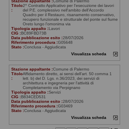
Stazione appaltante :
Comune di Palermo
Titolo
2^ Contratto Applicativo per l'esecuzione dei lavori
:
del P.E. complessivo nell'ambito dell'Accordo
Quadro per il Restauro, risanamento conservativo,
recupero funzionale e strutturale del ponte sul fiume
Oreto lungo l'omonima via
Tipologia appalto :
Lavori
CIG :
BC89FBD73B
Data pubblicazione esito :
28/07/2026
Riferimento procedura :
G05648
Stato :
Conclusa - Aggiudicata
Visualizza scheda
Stazione appaltante :
Comune di Palermo
Titolo
Affidamento diretto, ai sensi dell'art. 50 comma 1
:
lett. b) del D. Lgs. n.36/2023, dei servizi di
architettura e ingegneria per l'attività di
Completamento via Perpignano
Tipologia appalto :
Servizi
CIG :
B834CED531
Data pubblicazione esito :
28/07/2026
Riferimento procedura :
G03469
Stato :
Conclusa - Aggiudicata
Visualizza scheda