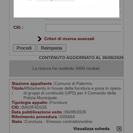
Stazione
appaltante :
Titolo :
CIG :
Criteri di ricerca avanzati
CONTENUTO AGGIORNATO AL 06/08/2026
La ricerca ha restituito 3460 risultati.
Stazione appaltante :
Comune di Palermo
Titolo
Affidamento in house della fornitura e posa in opera
:
di gruppi di continuità (UPS) per il Comando della
Polizia Municipale.
Tipologia appalto :
Forniture
CIG :
BA03F4D155
Data pubblicazione esito :
06/08/2026
Riferimento procedura :
G05664
Stato :
Conclusa - Emesso contratto/ordine
Visualizza scheda