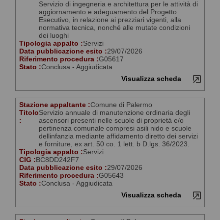
Servizio di ingegneria e architettura per le attività di
aggiornamento e adeguamento del Progetto
Esecutivo, in relazione ai prezziari vigenti, alla
normativa tecnica, nonché alle mutate condizioni
dei luoghi
Tipologia appalto :
Servizi
Data pubblicazione esito :
29/07/2026
Riferimento procedura :
G05617
Stato :
Conclusa - Aggiudicata
Visualizza scheda
Stazione appaltante :
Comune di Palermo
Titolo
Servizio annuale di manutenzione ordinaria degli
:
ascensori presenti nelle scuole di proprietà e/o
pertinenza comunale compresi asili nido e scuole
dellinfanzia mediante affidamento diretto dei servizi
e forniture, ex art. 50 co. 1 lett. b D.lgs. 36/2023.
Tipologia appalto :
Servizi
CIG :
BC8DD242F7
Data pubblicazione esito :
29/07/2026
Riferimento procedura :
G05643
Stato :
Conclusa - Aggiudicata
Visualizza scheda