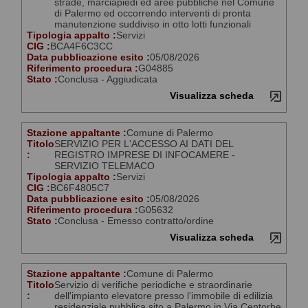
strade, marciapiedi ed aree pubbliche nel Comune
di Palermo ed occorrendo interventi di pronta
manutenzione suddiviso in otto lotti funzionali
Tipologia appalto :
Servizi
CIG :
BCA4F6C3CC
Data pubblicazione esito :
05/08/2026
Riferimento procedura :
G04885
Stato :
Conclusa - Aggiudicata
Visualizza scheda
Stazione appaltante :
Comune di Palermo
Titolo
SERVIZIO PER L'ACCESSO AI DATI DEL
:
REGISTRO IMPRESE DI INFOCAMERE -
SERVIZIO TELEMACO
Tipologia appalto :
Servizi
CIG :
BC6F4805C7
Data pubblicazione esito :
05/08/2026
Riferimento procedura :
G05632
Stato :
Conclusa - Emesso contratto/ordine
Visualizza scheda
Stazione appaltante :
Comune di Palermo
Titolo
Servizio di verifiche periodiche e straordinarie
:
dell'impianto elevatore presso l'immobile di edilizia
residenziale pubblica sito a Palermo in Via Centorbe