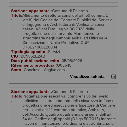
Stazione appaltante :
Comune di Palermo
Titolo
Affidamento diretto ai sensi dellart. 50 comma 1
:
lett.b) del Codice dei Contratti Pubblici del Servizio
di Ingegneria e Architettura di Verifica ai sensi
dellart. 42 del D.to Leg.vo 36/2023 della
progettazione dellintervento Manutenzione
straordinaria negli immobili adibiti ad Uffici delle
Circoscrizioni e Unità Produttive CUP
D78E24000120004
Tipologia appalto :
Servizi
CIG :
BC9952E2AB
Data pubblicazione esito :
05/08/2026
Riferimento procedura :
G05645
Stato :
Conclusa - Aggiudicata
Visualizza scheda
Stazione appaltante :
Comune di Palermo
Titolo
Progettazione esecutiva, comprensivo del livello
:
definitivo, il coordinamento della sicurezza in fase di
progettazione ed esecuzione e Ispettore di Cantiere
per i lavori del 1° contratto attuativo, Ambito V,
dell'Accordo Quadro quadriennale ai sensi dell'art.
54 del Codice degli Appalti (D.Lgs 50/2016) inerente
i lavori di manutenzione ordinaria e straordinaria, di