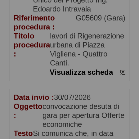
Edoardo Intravaia
Riferimento
G05609 (Gara)
procedura :
Titolo
lavori di Rigenerazione
procedura
urbana di Piazza
:
Vigliena - Quattro
Canti.
Visualizza scheda
Data invio :
30/07/2026
Oggetto
convocazione desuta di
:
gara per apertura Offerte
economiche
Testo
Si comunica che, in data