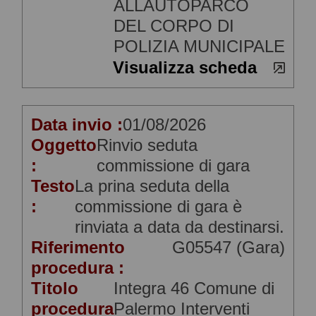
ALLAUTOPARCO
DEL CORPO DI
POLIZIA MUNICIPALE
Visualizza scheda
Data invio :
01/08/2026
Oggetto
Rinvio seduta
:
commissione di gara
Testo
La prina seduta della
:
commissione di gara è
rinviata a data da destinarsi.
Riferimento
G05547 (Gara)
procedura :
Titolo
Integra 46 Comune di
procedura
Palermo Interventi