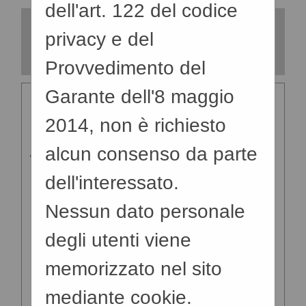
dell'art. 122 del codice
oggetto delle comunicazioni
La ricerca ha restituito 75
sono consultabili
privacy e del
risultati.
selezionando il collegamento
Provvedimento del
"Visualizza Scheda".
Garante dell'8 maggio
Data invio :
04/08/2026
Oggetto
Comunicazione apertura
2014, non è richiesto
:
offerte
alcun consenso da parte
Testo
Con riferimento alla gara, si
:
comunica che in data
dell'interessato.
10.08.2026, alle ore 10,00 è
Nessun dato personale
convocata presso l'Ufficio
degli utenti viene
del Dirigente dell'ufficio
edilizia scolastica sito in via
memorizzato nel sito
Ausonia 69 - polo tecnico
mediante cookie.
palazzina B 4 ° piano - la 1°