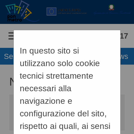
06/08/2026 07:17
In questo sito si
Sei qui:
Home
»
Informazioni
»
News
utilizzano solo cookie
tecnici strettamente
NEWS
necessari alla
navigazione e
Elenco delle comunicazioni
configurazione del sito,
pubblicate nel portale negli
ultimi 60 giorni. I dati di
rispetto ai quali, ai sensi
dettaglio delle procedure