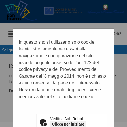
08/08/2026 12:02
In questo sito si utilizzano solo cookie
tecnici strettamente necessari alla
Sei qui:
Home
»
Informazioni
»
Istruzioni e manuali
navigazione e configurazione del sito,
rispetto ai quali, ai sensi dell'art. 122 del
ISTRUZIONI E MANUALI
codice privacy e del Provvedimento del
Garante dell'8 maggio 2014, non è richiesto
Di seguito si riportano i manuali di supporto per operare con
la piattaforma telematica dell'Ente.
alcun consenso da parte dell'interessato.
Nessun dato personale degli utenti viene
Documenti
memorizzato nel sito mediante cookie.
Guida per l'iscrizione ad un Elenco Operatori
Guida per la presentazione di un'offerta telematica
Guida per la creazione e gestione del file XML DGUE
Response
Verifica Anti-Robot
Clicca per iniziare
.