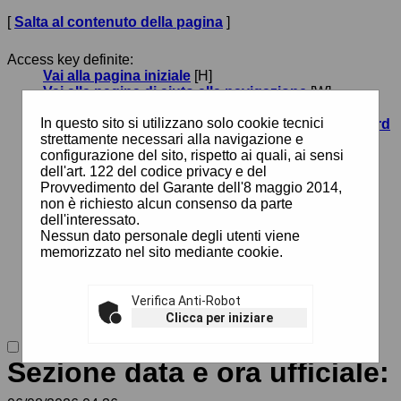
[
Salta al contenuto della pagina
]
Access key definite:
Vai alla pagina iniziale
[H]
Vai alla pagina di aiuto alla navigazione
[W]
Vai alla mappa del sito
[Y]
In questo sito si utilizzano solo cookie tecnici
Passa al testo con caratteri di dimensione standard
strettamente necessari alla navigazione e
[N]
configurazione del sito, rispetto ai quali, ai sensi
Passa al testo con caratteri di dimensione grande
dell'art. 122 del codice privacy e del
[B]
Provvedimento del Garante dell'8 maggio 2014,
Passa al testo con caratteri di dimensione molto
non è richiesto alcun consenso da parte
grande
[V]
dell'interessato.
Passa alla visualizzazione grafica
[G]
Nessun dato personale degli utenti viene
Passa alla visualizzazione solo testo
[T]
memorizzato nel sito mediante cookie.
Passa alla visualizzazione in alto contrasto e solo
testo
[X]
Salta alla ricerca di contenuti
[S]
Salta al menù
Verifica Anti-Robot
[1]
Salta al contenuto della pagina
[2]
Clicca per iniziare
Sezione data e ora ufficiale: