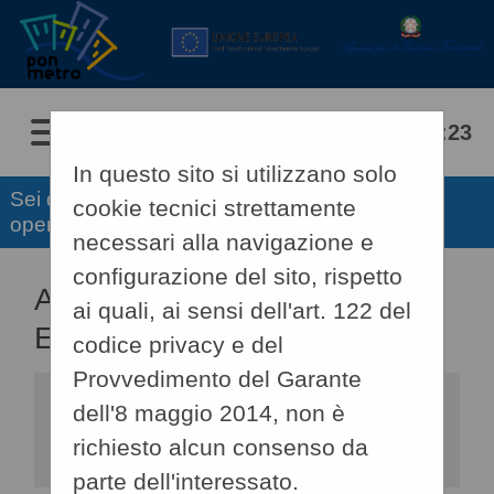
10/08/2026 05:23
In questo sito si utilizzano solo
Sei qui:
Home
»
Informazioni
»
Assistenza
cookie tecnici strettamente
operatori economici
necessari alla navigazione e
configurazione del sito, rispetto
ASSISTENZA OPERATORI
ai quali, ai sensi dell'art. 122 del
ECONOMICI
codice privacy e del
Provvedimento del Garante
Compila il form indicando i tuoi
dell'8 maggio 2014, non è
riferimenti e il problema riscontrato,
richiesto alcun consenso da
eventualmente se necessario
allegando anche un file, e poi procedi
parte dell'interessato.