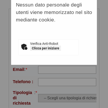
all'invio della richiesta.
Nessun dato personale degli
Inserimento richiesta
utenti viene memorizzato nel sito
Ragione
:
*
mediante cookie.
sociale o
denominazione
Referente
:
*
(cognome
Verifica Anti-Robot
e nome)
Clicca per iniziare
da
contattare
Email
:
*
Telefono :
Tipologia
:
*
di
richiesta