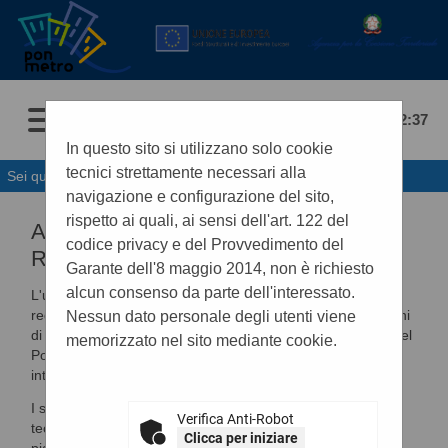
06/08/2026 22:37
In questo sito si utilizzano solo cookie
tecnici strettamente necessari alla
Sei qui:
Home
»
Informazioni
»
Accesso area riservata
navigazione e configurazione del sito,
rispetto ai quali, ai sensi dell'art. 122 del
ACCESSO E UTILIZZO DELL'AREA
codice privacy e del Provvedimento del
RISERVATA
Garante dell'8 maggio 2014, non è richiesto
alcun consenso da parte dell'interessato.
L'utilizzo della piattaforma telematica è subordinato alla
registrazione dell'anagrafica dell'operatore economico ai fini
Nessun dato personale degli utenti viene
di ottenere le credenziali per accedere all'Area Riservata del
memorizzato nel sito mediante cookie.
Portale Appalti ove sono disponibili le funzionalità di
interazione con la Stazione Appaltante.
I seguenti documenti descrivono i requisiti e le modalità
Verifica Anti-Robot
tecniche per la registrazione, l'accesso e l'utilizzo della
Clicca per iniziare