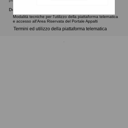
piattaforma telematica.
Documenti
Modalità tecniche per l'utilizzo della piattaforma telematica
e accesso all'Area Riservata del Portale Appalti
Termini ed utilizzo della piattaforma telematica
.