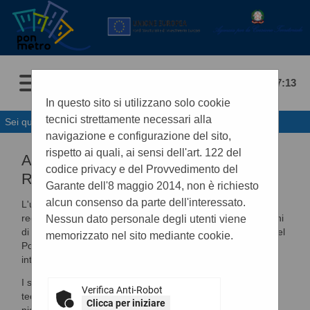
06/08/2026 07:13
In questo sito si utilizzano solo cookie
tecnici strettamente necessari alla
Sei qui:
Home
»
Informazioni
»
Accesso area riservata
navigazione e configurazione del sito,
rispetto ai quali, ai sensi dell'art. 122 del
ACCESSO E UTILIZZO DELL'AREA
codice privacy e del Provvedimento del
RISERVATA
Garante dell'8 maggio 2014, non è richiesto
alcun consenso da parte dell'interessato.
L'utilizzo della piattaforma telematica è subordinato alla
registrazione dell'anagrafica dell'operatore economico ai fini
Nessun dato personale degli utenti viene
di ottenere le credenziali per accedere all'Area Riservata del
memorizzato nel sito mediante cookie.
Portale Appalti ove sono disponibili le funzionalità di
interazione con la Stazione Appaltante.
I seguenti documenti descrivono i requisiti e le modalità
Verifica Anti-Robot
tecniche per la registrazione, l'accesso e l'utilizzo della
Clicca per iniziare