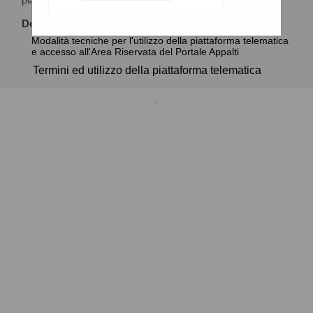
piattaforma telematica.
Documenti
Modalità tecniche per l'utilizzo della piattaforma telematica
e accesso all'Area Riservata del Portale Appalti
Termini ed utilizzo della piattaforma telematica
.