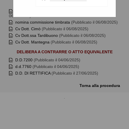
CV DEI COMPONENTI
Nomina di commissione firmata
(Pubblicato il
06/08/2025)
nomina commissione timbrata
(Pubblicato il 06/08/2025)
Cv Dott. Cimò
(Pubblicato il 06/08/2025)
Cv Dott.ssa Tardibuono
(Pubblicato il 06/08/2025)
Cv Dott. Mantegna
(Pubblicato il 06/08/2025)
DELIBERA A CONTRARRE O ATTO EQUIVALENTE
D.D.7200
(Pubblicato il 04/06/2025)
d.d.7760
(Pubblicato il 04/06/2025)
D.D. DI RETTIFICA
(Pubblicato il 27/06/2025)
Torna alla procedura
.