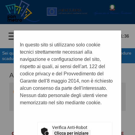
07/08/2026 11:36
In questo sito si utilizzano solo cookie
tecnici strettamente necessari alla
Sei qui:
Home
»
Procedure d'appalto e contratti
»
Gare e procedure
scadute
navigazione e configurazione del sito,
rispetto ai quali, ai sensi dell'art. 122 del
codice privacy e del Provvedimento del
ALTRI ATTI E DOCUMENTI
Garante dell'8 maggio 2014, non è richiesto
alcun consenso da parte dell'interessato.
Di seguito viene presentata la lista degli
eventuali documenti e atti previsti ai fini della
Nessun dato personale degli utenti viene
trasparenza.
memorizzato nel sito mediante cookie.
DOCUMENTI
Verifica Anti-Robot
Clicca per iniziare
COMPOSIZIONE DELLE COMMISSIONI GIUDICATRICI E