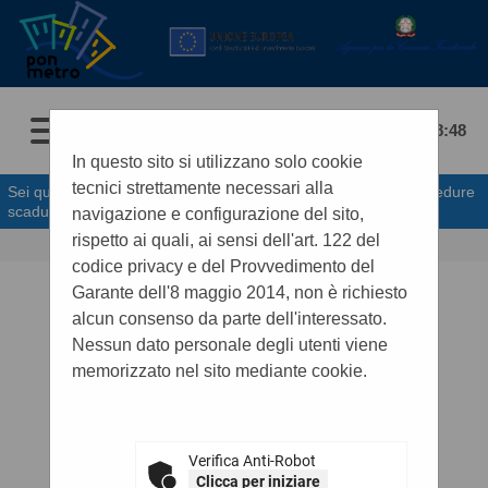
09/08/2026 08:48
In questo sito si utilizzano solo cookie
tecnici strettamente necessari alla
Sei qui:
Home
»
Procedure d'appalto e contratti
»
Gare e procedure
scadute
navigazione e configurazione del sito,
rispetto ai quali, ai sensi dell'art. 122 del
codice privacy e del Provvedimento del
.
Garante dell'8 maggio 2014, non è richiesto
alcun consenso da parte dell'interessato.
Nessun dato personale degli utenti viene
memorizzato nel sito mediante cookie.
Verifica Anti-Robot
Clicca per iniziare