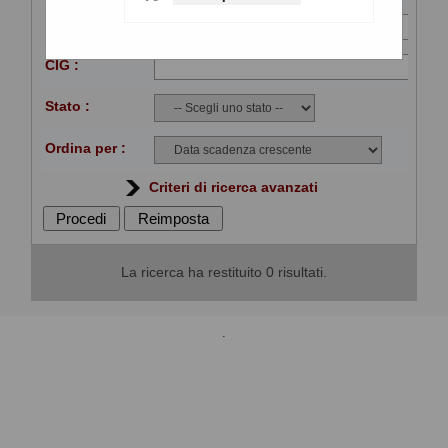
Titolo :
CIG :
Stato :
Ordina per :
Criteri di ricerca avanzati
La ricerca ha restituito 0 risultati.
.