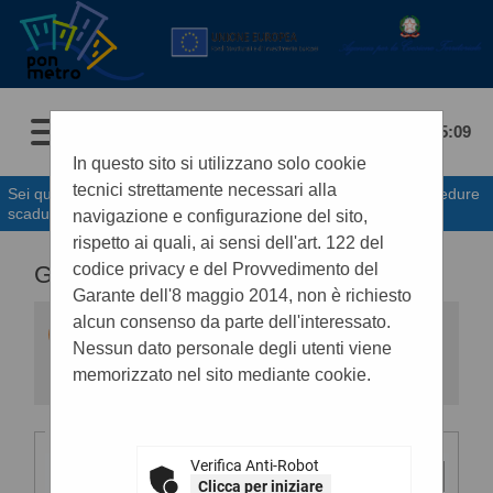
06/08/2026 15:09
In questo sito si utilizzano solo cookie
tecnici strettamente necessari alla
Sei qui:
Home
»
Procedure d'appalto e contratti
»
Gare e procedure
scadute
navigazione e configurazione del sito,
rispetto ai quali, ai sensi dell'art. 122 del
codice privacy e del Provvedimento del
GARE E PROCEDURE SCADUTE
Garante dell'8 maggio 2014, non è richiesto
alcun consenso da parte dell'interessato.
All'interno di questa sezione è possibile
consultare i bandi di gara
SCADUTI
secondo i
Nessun dato personale degli utenti viene
tempi previsti dalla normativa dei contratti.
memorizzato nel sito mediante cookie.
I dati di dettaglio delle procedure pubbliche
sono consultabili selezionando il collegamento
"Visualizza Scheda".
Criteri di ricerca
Verifica Anti-Robot
Stazione
appaltante :
Clicca per iniziare