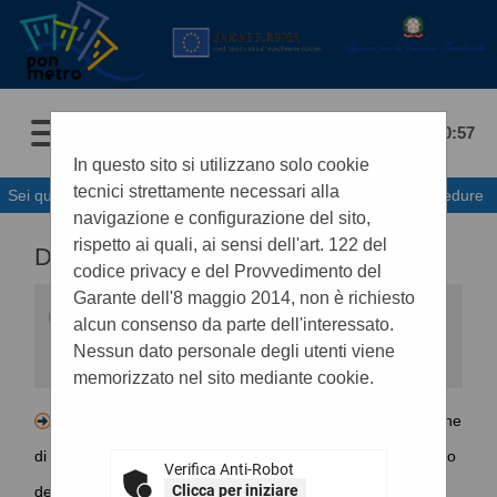
09/08/2026 00:57
In questo sito si utilizzano solo cookie
tecnici strettamente necessari alla
Sei qui:
Home
»
Procedure d'appalto e contratti
»
Gare e procedure
navigazione e configurazione del sito,
rispetto ai quali, ai sensi dell'art. 122 del
DATI APERTI BDNCP
codice privacy e del Provvedimento del
Garante dell'8 maggio 2014, non è richiesto
Viene qui riportato il collegamento ipertestuale
alcun consenso da parte dell'interessato.
che rinvia ai dati relativi all'intero ciclo di vita del
contratto contenuti nella BDNCP (Banca Dati
Nessun dato personale degli utenti viene
Nazionale dei Contratti Pubblici istituita da
memorizzato nel sito mediante cookie.
ANAC). Tale collegamento garantisce un
accesso immediato e diretto ai dati da
consultare riferiti allo specifico contratto ed
Lotto - CIG B8F2797DE3 - servizi per la realizzazione
assicura la trasparenza di tutti gli atti di ogni
procedura contrattuale, dai primi atti
di attività sociali, ludiche ed educative per linfanzia allinterno
all'esecuzione.
Verifica Anti-Robot
Clicca per iniziare
della CITTA DEI RAGAZZI del Comune di Palermo