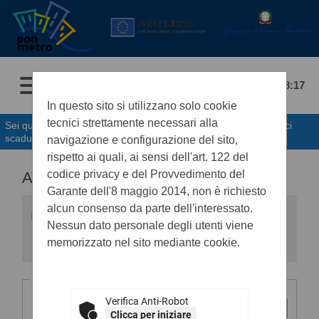
07/08/2026 18:17
In questo sito si utilizzano solo cookie
tecnici strettamente necessari alla
Sei qui:
Home
»
Procedure d'appalto e contratti
»
Avvisi pubblici
scaduti
navigazione e configurazione del sito,
rispetto ai quali, ai sensi dell'art. 122 del
codice privacy e del Provvedimento del
AVVISI PUBBLICI SCADUTI
Garante dell'8 maggio 2014, non è richiesto
alcun consenso da parte dell'interessato.
All'interno di questa sezione è possibile
consultare gli avvisi
SCADUTI
secondo i tempi
Nessun dato personale degli utenti viene
previsti dalla normativa dei contratti.
memorizzato nel sito mediante cookie.
I dati di dettaglio delle procedure pubbliche
sono consultabili selezionando il collegamento
"Visualizza Scheda"
Criteri di ricerca
Verifica Anti-Robot
Stazione
appaltante :
Clicca per iniziare