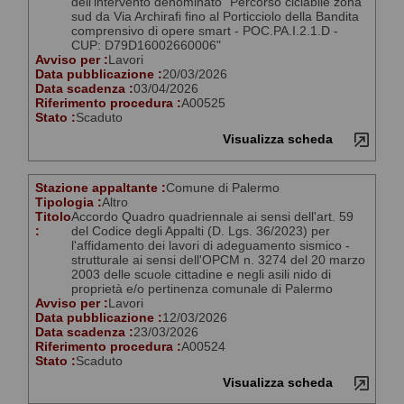
dell'intervento denominato "Percorso ciclabile zona
sud da Via Archirafi fino al Porticciolo della Bandita
comprensivo di opere smart - POC.PA.I.2.1.D -
CUP: D79D16002660006"
Avviso per :
Lavori
Data pubblicazione :
20/03/2026
Data scadenza :
03/04/2026
Riferimento procedura :
A00525
Stato :
Scaduto
Visualizza scheda
Stazione appaltante :
Comune di Palermo
Tipologia :
Altro
Titolo
Accordo Quadro quadriennale ai sensi dell'art. 59
:
del Codice degli Appalti (D. Lgs. 36/2023) per
l'affidamento dei lavori di adeguamento sismico -
strutturale ai sensi dell'OPCM n. 3274 del 20 marzo
2003 delle scuole cittadine e negli asili nido di
proprietà e/o pertinenza comunale di Palermo
Avviso per :
Lavori
Data pubblicazione :
12/03/2026
Data scadenza :
23/03/2026
Riferimento procedura :
A00524
Stato :
Scaduto
Visualizza scheda