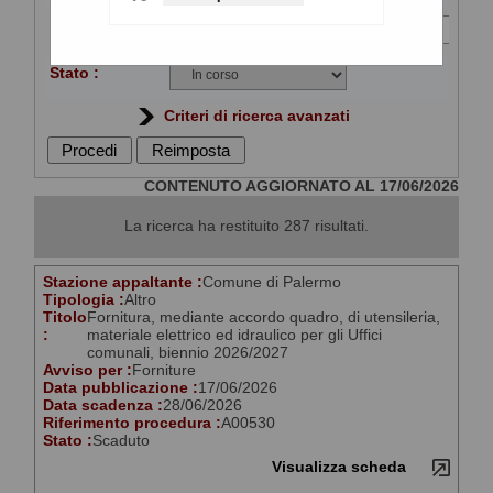
Titolo :
Stato :
Criteri di ricerca avanzati
CONTENUTO AGGIORNATO AL 17/06/2026
La ricerca ha restituito 287 risultati.
Stazione appaltante :
Comune di Palermo
Tipologia :
Altro
Titolo
Fornitura, mediante accordo quadro, di utensileria,
:
materiale elettrico ed idraulico per gli Uffici
comunali, biennio 2026/2027
Avviso per :
Forniture
Data pubblicazione :
17/06/2026
Data scadenza :
28/06/2026
Riferimento procedura :
A00530
Stato :
Scaduto
Visualizza scheda