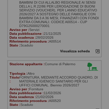
BAMBINI DI CUI ALLALBO REGIONALE AI SENSI
DELLA L.R.22/86 PER LEROGAZIONE DI BUONI
SERVIZIO (VOUCHER), PER LANNO EDUCATIVO
2026/2027 A SOSTEGNO DELLE FAMIGLIE CON
BAMBINI DA 3 A 36 MESI, FINANZIATI CON FONDI
EXTRA COMUNALI. CODICE A00514 - CUP
D79G25000270001
Avviso per :
Servizi
Data pubblicazione :
21/11/2025
Data scadenza :
28/02/2026
Riferimento procedura :
A00514
Stato :
Scaduto
Visualizza scheda
Stazione appaltante :
Comune di Palermo
Tipologia :
Altro
Titolo
FORNITURA, MEDIANTE ACCORDO QUADRO, DI
:
MATERIALE IGIENICO SANITARIO PER GLI
UFFICI COMUNAL. Biennio 2026/2027
Avviso per :
Forniture
Data pubblicazione :
11/02/2026
Data scadenza :
21/02/2026
Riferimento procedura :
A00520
Stato :
Scaduto