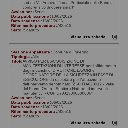
sud da Via Archirafi fino al Porticciolo della Bandita
comprensivo di opere smart"
Avviso per :
Servizi
Data pubblicazione :
10/02/2026
Data scadenza :
16/02/2026
Riferimento procedura :
A00519
Stato :
Scaduto
Visualizza scheda
Stazione appaltante :
Comune di Palermo
Tipologia :
Altro
Titolo
AVVISO PER L'ACQUISIZIONE DI
:
MANIFESTAZIONI DI INTERESSE per l'affidamento
degli incarichi di DIRETTORE LAVORI e
COORDINATORE DELLA SICUREZZA IN FASE DI
ESECUZIONE da espletare per l'attuazione
dell'intervento denominato "ZSC ITA020012 - Valle
del Fiume Oreto - Sentiero Natura ed interventi
manutentivi - CUP D79J19000680006"
Avviso per :
Servizi
Data pubblicazione :
06/02/2026
Data scadenza :
13/02/2026
Riferimento procedura :
A00518
Stato :
Scaduto
Visualizza scheda