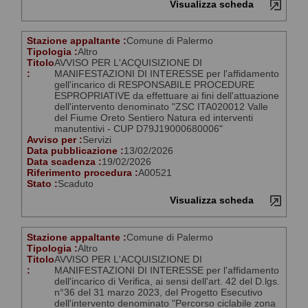
Visualizza scheda
Stazione appaltante :
Comune di Palermo
Tipologia :
Altro
Titolo
AVVISO PER L'ACQUISIZIONE DI
:
MANIFESTAZIONI DI INTERESSE per l'affidamento
gell'incarico di RESPONSABILE PROCEDURE
ESPROPRIATIVE da effettuare ai fini dell'attuazione
dell'intervento denominato "ZSC ITA020012 Valle
del Fiume Oreto Sentiero Natura ed interventi
manutentivi - CUP D79J19000680006"
Avviso per :
Servizi
Data pubblicazione :
13/02/2026
Data scadenza :
19/02/2026
Riferimento procedura :
A00521
Stato :
Scaduto
Visualizza scheda
Stazione appaltante :
Comune di Palermo
Tipologia :
Altro
Titolo
AVVISO PER L'ACQUISIZIONE DI
:
MANIFESTAZIONI DI INTERESSE per l'affidamento
dell'incarico di Verifica, ai sensi dell'art. 42 del D.lgs.
n°36 del 31 marzo 2023, del Progetto Esecutivo
dell'intervento denominato "Percorso ciclabile zona