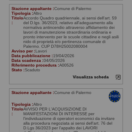
Stazione appaltante :
Comune di Palermo
Tipologia :
Altro
Titolo
Accordo Quadro quadriennale, ai sensi dell'art. 59
:
del D.lgs. 36/2023, relativo all'adeguamento alla
normativa antincendio attraverso affidamento dei
lavori di manutenzione straordinaria ordinaria e
pronto intervento per le scuole cittadine e negli asili
nido di proprietà e/o pertinenza comunale di
Palermo. CUP D78H25002080004
Avviso per :
Lavori
Data pubblicazione :
19/04/2026
Data scadenza :
04/05/2026
Riferimento procedura :
A00526
Stato :
Scaduto
Visualizza scheda
Stazione appaltante :
Comune di Palermo
Tipologia :
Altro
Titolo
AVVISO PER L'ACQUISIZIONE DI
:
MANIFESTAZIONI DI INTERESSE per
l'individuazione di operatori economici da invitare
alla procedura negoziata ai sensi dell'art. 76 del
D.Lgs 36/2023 per l'appalto dei LAVORI