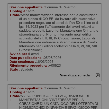
Stazione appaltante :
Comune di Palermo
Tipologia :
Altro
Titolo
Avviso manifestazione interesse per la costituzione
:
di un elenco di OO.EE. da invitare alla successiva
procedura negoziata ai sensi dell'art 50 c.1 lett c) d.
lgs. 36/2023 per l'affidamento dei lavori relativi ai
suddetti progetti: Lavori di Manutenzione Orinaria e
straordinaria e di Pronto Intervento negli edifici
scolastici della I, II, III, IV Circoscrizione; Lavori di
Manutenzione ordinaria e straordinaria e di Pronto
Intervento negli edifici scolastici della V, VI, VII, VIII
Circoscrizione;
Avviso per :
Lavori
Data pubblicazione :
05/03/2026
Data scadenza :
16/03/2026
Riferimento procedura :
A00523
Stato :
Scaduto
Visualizza scheda
Stazione appaltante :
Comune di Palermo
Tipologia :
Altro
Titolo
AVVISO PUBBLICO PER LACQUISIZIONE DI
:
MANIFESTAZIONI D'INTERESSE PER LA
CREAZIONE DI UN CATALOGO DELLOFFERTA DI
NIDI/MICRONIDI DINFANZIA E SPAZI GIOCO PER