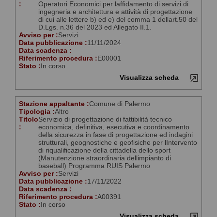
:
Operatori Economici per laffidamento di servizi di
ingegneria e architettura e attività di progettazione
di cui alle lettere b) ed e) del comma 1 dellart.50 del
D.Lgs. n.36 del 2023 ed Allegato II.1.
Avviso per :
Servizi
Data pubblicazione :
11/11/2024
Data scadenza :
Riferimento procedura :
E00001
Stato :
In corso
Visualizza scheda
Stazione appaltante :
Comune di Palermo
Tipologia :
Altro
Titolo
Servizio di progettazione di fattibilità tecnico
:
economica, definitiva, esecutiva e coordinamento
della sicurezza in fase di progettazione ed indagini
strutturali, geognostiche e geofisiche per lIntervento
di riqualificazione della cittadella dello sport
(Manutenzione straordinaria dellimpianto di
baseball) Programma RUIS Palermo
Avviso per :
Servizi
Data pubblicazione :
17/11/2022
Data scadenza :
Riferimento procedura :
A00391
Stato :
In corso
Visualizza scheda