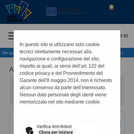
09/08/2026 08:43
In questo sito si utilizzano solo cookie
tecnici strettamente necessari alla
Sei qui:
Home
»
Procedure d'appalto e contratti
»
Avvisi pubblici
navigazione e configurazione del sito,
rispetto ai quali, ai sensi dell'art. 122 del
AVVISI DI GARA
codice privacy e del Provvedimento del
Garante dell'8 maggio 2014, non è richiesto
All'interno di questa sezione è possibile
alcun consenso da parte dell'interessato.
consultare gli avvisi secondo i tempi previsti
dalla normativa dei contratti.
Nessun dato personale degli utenti viene
I dati di dettaglio delle procedure pubbliche
memorizzato nel sito mediante cookie.
sono consultabili selezionando il collegamento
"Visualizza Scheda".
Criteri di ricerca
Stazione
appaltante :
Verifica Anti-Robot
Clicca per iniziare