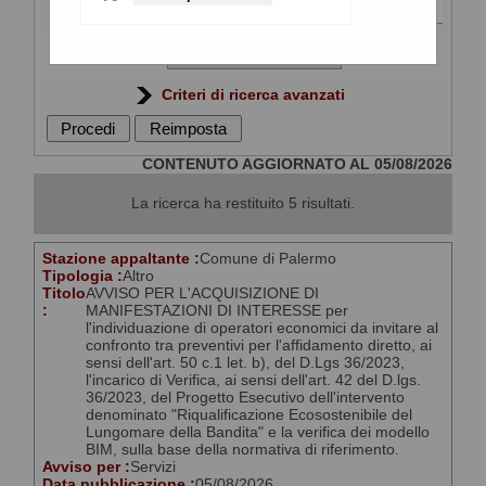
Titolo :
Stato :
Criteri di ricerca avanzati
CONTENUTO AGGIORNATO AL 05/08/2026
La ricerca ha restituito 5 risultati.
Stazione appaltante :
Comune di Palermo
Tipologia :
Altro
Titolo
AVVISO PER L'ACQUISIZIONE DI
:
MANIFESTAZIONI DI INTERESSE per
l'individuazione di operatori economici da invitare al
confronto tra preventivi per l'affidamento diretto, ai
sensi dell'art. 50 c.1 let. b), del D.Lgs 36/2023,
l'incarico di Verifica, ai sensi dell'art. 42 del D.lgs.
36/2023, del Progetto Esecutivo dell'intervento
denominato "Riqualificazione Ecosostenibile del
Lungomare della Bandita" e la verifica dei modello
BIM, sulla base della normativa di riferimento.
Avviso per :
Servizi
Data pubblicazione :
05/08/2026