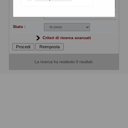
Per ciascuna pubblicazione sono consultabili i
Stazione
relativi documenti selezionando il collegamento
appaltante :
"Visualizza Scheda".
Titolo :
Stato :
Criteri di ricerca avanzati
La ricerca ha restituito 0 risultati.
.