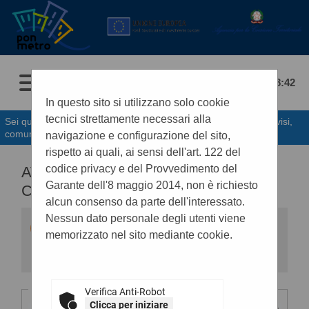
09/08/2026 18:42
In questo sito si utilizzano solo cookie
tecnici strettamente necessari alla
Sei qui:
Home
»
Atti e documenti di carattere generale r...
»
Avvisi,
comunicazioni e atti di caratter...
navigazione e configurazione del sito,
rispetto ai quali, ai sensi dell'art. 122 del
codice privacy e del Provvedimento del
AVVISI, COMUNICAZIONI E ATTI DI
Garante dell'8 maggio 2014, non è richiesto
CARATTERE GENERALE
alcun consenso da parte dell'interessato.
Nessun dato personale degli utenti viene
All'interno di questa sezione è possibile
consultare avvisi, atti e documenti di carattere
memorizzato nel sito mediante cookie.
generale riferiti a tutte le procedure, quali ad
esempio la documentazione sull'uso di
procedure automatizzate nel ciclo di vita dei
contratti pubblici, gli allegati della
programmazione dei lavori (con le eventuali
Criteri di ricerca
Verifica Anti-Robot
opere incompiute) e dei servizi e forniture, ecc.
Clicca per iniziare