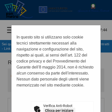
06/08/2026 17:44
In questo sito si utilizzano solo cookie
tecnici strettamente necessari alla
Sei qui:
Home
»
Procedure d'appalto e contratti
»
Riepilogo contratti
- Link BDNCP
navigazione e configurazione del sito,
rispetto ai quali, ai sensi dell'art. 122 del
codice privacy e del Provvedimento del
RIEPILOGO CONTRATTI
Garante dell'8 maggio 2014, non è richiesto
alcun consenso da parte dell'interessato.
Informazioni relative alla trasparenza sugli
appalti affidati secondo il D.Lgs. 36/2023.
Nessun dato personale degli utenti viene
Impostare un criterio di ricerca per consultare i
memorizzato nel sito mediante cookie.
dati. In caso di estrazione di almeno
un'occorrenza, è disponibile sul campo CIG il
link per consultare il relativo dettaglio.
ATTENZIONE: per visualizzare le restanti
Criteri di ricerca
colonne della tabella estratta e quindi per
Verifica Anti-Robot
scorrere la stessa in senso orizzontale, si
CIG:
consiglia di utilizzare le frecce destra e sinistra
Clicca per iniziare