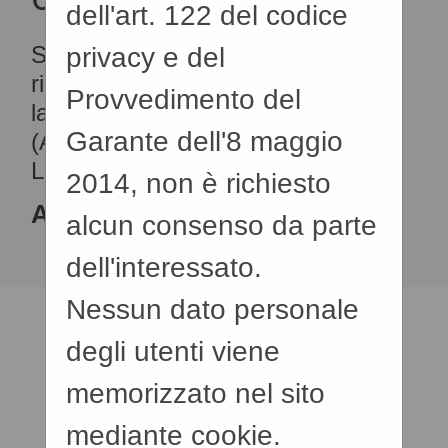
dell'art. 122 del codice
Si riporta nel seguito la tabella
privacy e del
riassuntiva degli affidamenti di
Provvedimento del
lavori, servizi e forniture
Garante dell'8 maggio
(Adempimenti art.1 comma 32
Legge 190/2012)per l'anno 2018.
2014, non è richiesto
Allegati
alcun consenso da parte
Anno 2018
dell'interessato.
Nessun dato personale
.
degli utenti viene
memorizzato nel sito
mediante cookie.