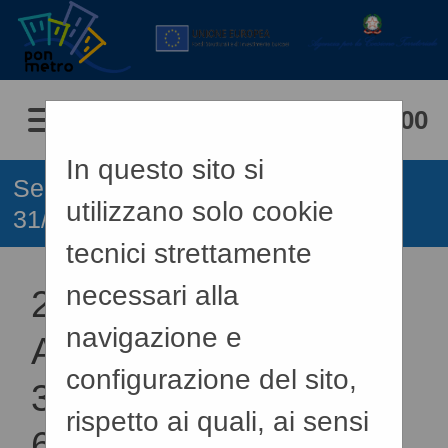
07/08/2026 12:00
In questo sito si
Sei qui:
Home
»
Procedure fino al
utilizzano solo cookie
31/12/2023
tecnici strettamente
necessari alla
2018 - PROSPETTO
navigazione e
ANNUALE (ART. 1 C.
configurazione del sito,
32 L.190 DEL
rispetto ai quali, ai sensi
6/11/2012)