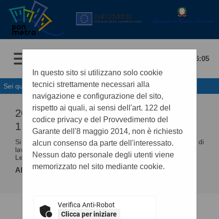
07/08/2026 16:05
In questo sito si utilizzano solo cookie
tecnici strettamente necessari alla
Sei qui:
Home
»
Procedure fino al 31/12/2023
navigazione e configurazione del sito,
rispetto ai quali, ai sensi dell'art. 122 del
2018 - PROSPETTO ANNUALE (ART.
codice privacy e del Provvedimento del
1 C. 32 L.190 DEL 6/11/2012)
Garante dell'8 maggio 2014, non è richiesto
Si riporta nel seguito la tabella riassuntiva degli affidamenti di
alcun consenso da parte dell'interessato.
lavori, servizi e forniture (Adempimenti art.1 comma 32
Nessun dato personale degli utenti viene
Legge 190/2012)per l'anno 2018.
memorizzato nel sito mediante cookie.
Allegati
Anno 2018
.
Verifica Anti-Robot
Clicca per iniziare