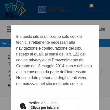
07/08/2026 01:00
In questo sito si utilizzano solo cookie
tecnici strettamente necessari alla
Sei qui:
Home
»
Procedure fino al 31/12/2023
navigazione e configurazione del sito,
rispetto ai quali, ai sensi dell'art. 122 del
2018 - PROSPETTO ANNUALE (ART.
codice privacy e del Provvedimento del
1 C. 32 L.190 DEL 6/11/2012)
Garante dell'8 maggio 2014, non è richiesto
Si riporta nel seguito la tabella riassuntiva degli affidamenti di
alcun consenso da parte dell'interessato.
lavori, servizi e forniture (Adempimenti art.1 comma 32
Nessun dato personale degli utenti viene
Legge 190/2012)per l'anno 2018.
memorizzato nel sito mediante cookie.
Allegati
Anno 2018
.
Verifica Anti-Robot
Clicca per iniziare