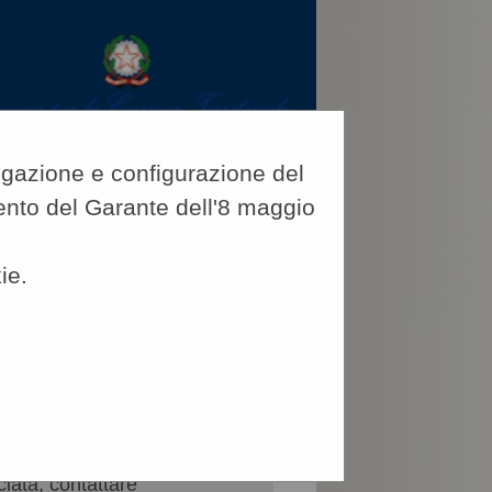
vigazione e configurazione del
imento del Garante dell'8 maggio
ie.
CERCA
:
l nome utente utilizzato per
bbinato (entrambe informazioni
on si disponga piÃ¹ del nome
ciata, contattare