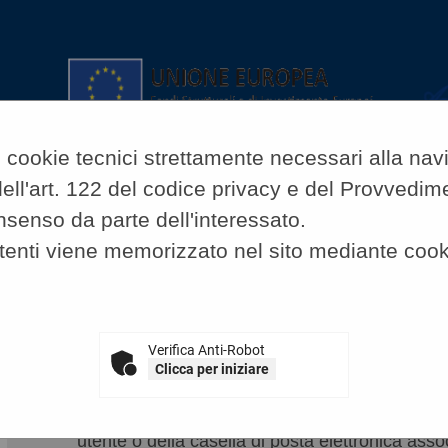
lo cookie tecnici strettamente necessari alla na
si dell'art. 122 del codice privacy e del Provved
nsenso da parte dell'interessato.
tenti viene memorizzato nel sito mediante cook
A
A
GRAFICA
TESTO
ALTO CONTRASTO
 riservata
»
Recupera Password
Verifica Anti-Robot
Clicca per iniziare
E' possibile recuperare la password inserendo i
l'accesso al sito o l'indirizzo email ad esso a
assegnate in fase di registrazione). Qualora n
utente o della casella di posta elettronica asso