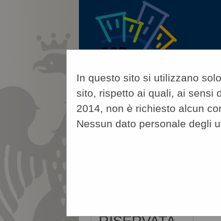
In questo sito si utilizzano so
sito, rispetto ai quali, ai sen
2014, non è richiesto alcun co
Nessun dato personale degli u
08/08/2026 16:29
A
Sei qui:
Home
»
Accesso all'area
AREA