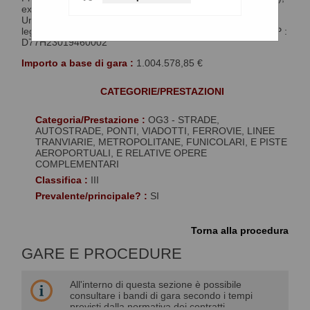
ex art 16 della legge 178/1992 e Programma di Recupero
Urbano (ambito Borgo Nuovo e Sperone) ex art. 11 della
legge 493/1993 - PRU Sperone - CIG : BB48C54A51 - CUP :
D77H23019460002
Importo a base di gara :
1.004.578,85 €
CATEGORIE/PRESTAZIONI
Categoria/Prestazione :
OG3 - STRADE,
AUTOSTRADE, PONTI, VIADOTTI, FERROVIE, LINEE
TRANVIARIE, METROPOLITANE, FUNICOLARI, E PISTE
AEROPORTUALI, E RELATIVE OPERE
COMPLEMENTARI
Classifica :
III
Prevalente/principale? :
SI
Torna alla procedura
GARE E PROCEDURE
All'interno di questa sezione è possibile
consultare i bandi di gara secondo i tempi
previsti dalla normativa dei contratti.