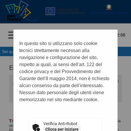
08/08/2026 12:08
In questo sito si utilizzano solo cookie
tecnici strettamente necessari alla
Sei qui:
Home
navigazione e configurazione del sito,
rispetto ai quali, ai sensi dell'art. 122 del
ELENCO LOTTI
codice privacy e del Provvedimento del
Garante dell'8 maggio 2014, non è richiesto
Elenco dei lotti della procedura selezionata con i
alcun consenso da parte dell'interessato.
relativi dati di dettaglio.
Nessun dato personale degli utenti viene
memorizzato nel sito mediante cookie.
DATI PROCEDURA O LOTTI
Titolo :
Intervento di manutenzione ordinaria e straordinaria
Verifica Anti-Robot
strade e marciapiedi Ambito SPERONE Fondi ex GESCAL -
Clicca per iniziare
Programma Integrato di Interventi (ambito San Filippo Neri),