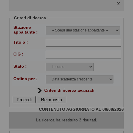
I dati di dettaglio delle procedure pubbliche
sono consultabili selezionando il collegamento
"Visualizza Scheda".
Criteri di ricerca
Stazione
appaltante :
Titolo :
CIG :
Stato :
Ordina per :
Criteri di ricerca avanzati
CONTENUTO AGGIORNATO AL 06/08/2026
La ricerca ha restituito 3 risultati.