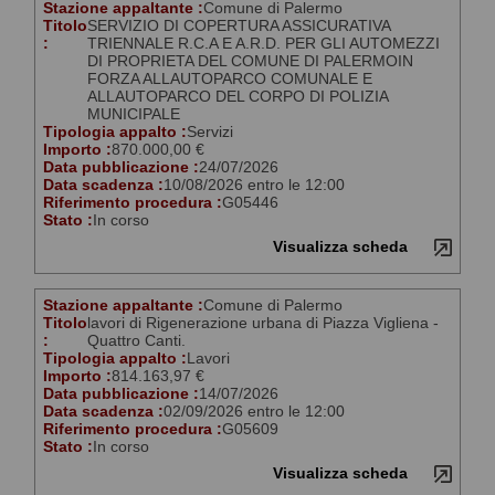
Stazione appaltante :
Comune di Palermo
Titolo
SERVIZIO DI COPERTURA ASSICURATIVA
:
TRIENNALE R.C.A E A.R.D. PER GLI AUTOMEZZI
DI PROPRIETA DEL COMUNE DI PALERMOIN
FORZA ALLAUTOPARCO COMUNALE E
ALLAUTOPARCO DEL CORPO DI POLIZIA
MUNICIPALE
Tipologia appalto :
Servizi
Importo :
870.000,00 €
Data pubblicazione :
24/07/2026
Data scadenza :
10/08/2026 entro le 12:00
Riferimento procedura :
G05446
Stato :
In corso
Visualizza scheda
Stazione appaltante :
Comune di Palermo
Titolo
lavori di Rigenerazione urbana di Piazza Vigliena -
:
Quattro Canti.
Tipologia appalto :
Lavori
Importo :
814.163,97 €
Data pubblicazione :
14/07/2026
Data scadenza :
02/09/2026 entro le 12:00
Riferimento procedura :
G05609
Stato :
In corso
Visualizza scheda