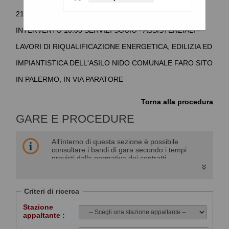
21/27 AREA TEMATICA 10 SOCIALE E SALUTE LINEA DI
INTERVENTO 10.03 SERVIZI SOCIO - ASSISTENZIALI -
LAVORI DI RIQUALIFICAZIONE ENERGETICA, EDILIZIA ED
IMPIANTISTICA DELL'ASILO NIDO COMUNALE FARO SITO
IN PALERMO, IN VIA PARATORE
Torna alla procedura
GARE E PROCEDURE
All'interno di questa sezione è possibile
consultare i bandi di gara secondo i tempi
previsti dalla normativa dei contratti.
I dati di dettaglio delle procedure pubbliche
sono consultabili selezionando il collegamento
"Visualizza Scheda".
Criteri di ricerca
Stazione
appaltante :