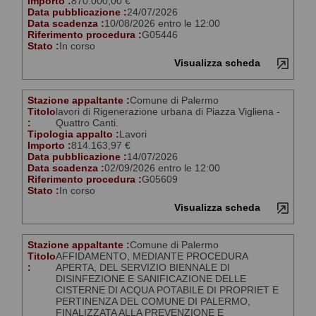
Importo :
870.000,00 €
Data pubblicazione :
24/07/2026
Data scadenza :
10/08/2026 entro le 12:00
Riferimento procedura :
G05446
Stato :
In corso
Visualizza scheda
Stazione appaltante :
Comune di Palermo
Titolo
lavori di Rigenerazione urbana di Piazza Vigliena -
:
Quattro Canti.
Tipologia appalto :
Lavori
Importo :
814.163,97 €
Data pubblicazione :
14/07/2026
Data scadenza :
02/09/2026 entro le 12:00
Riferimento procedura :
G05609
Stato :
In corso
Visualizza scheda
Stazione appaltante :
Comune di Palermo
Titolo
AFFIDAMENTO, MEDIANTE PROCEDURA
:
APERTA, DEL SERVIZIO BIENNALE DI
DISINFEZIONE E SANIFICAZIONE DELLE
CISTERNE DI ACQUA POTABILE DI PROPRIET E
PERTINENZA DEL COMUNE DI PALERMO,
FINALIZZATA ALLA PREVENZIONE E