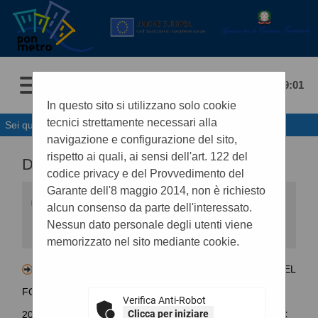
07/08/2026 09:01
In questo sito si utilizzano solo cookie
tecnici strettamente necessari alla
Sei qui:
Home
navigazione e configurazione del sito,
rispetto ai quali, ai sensi dell'art. 122 del
DATI APERTI BDNCP
codice privacy e del Provvedimento del
Garante dell'8 maggio 2014, non è richiesto
Viene qui riportato il collegamento ipertestuale
alcun consenso da parte dell'interessato.
che rinvia ai dati relativi all'intero ciclo di vita del
contratto contenuti nella BDNCP (Banca Dati
Nessun dato personale degli utenti viene
Nazionale dei Contratti Pubblici istituita da
memorizzato nel sito mediante cookie.
ANAC). Tale collegamento garantisce un
accesso immediato e diretto ai dati da
consultare riferiti allo specifico contratto ed
Lotto - CIG BBF80DA801 - PROGRAMMAZIONE DEL
assicura la trasparenza di tutti gli atti di ogni
procedura contrattuale, dai primi atti
FONDO PER LO SVILUPPO E LA COESIONE (FSC)
all'esecuzione.
Verifica Anti-Robot
Clicca per iniziare
2021/2027 - DELIBERA CIPESS N.40 DEL 09.07.2024 FSC