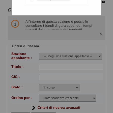
Torna alla procedura
GARE E PROCEDURE
All'interno di questa sezione è possibile
consultare i bandi di gara secondo i tempi
previsti dalla normativa dei contratti.
I dati di dettaglio delle procedure pubbliche
sono consultabili selezionando il collegamento
"Visualizza Scheda".
Criteri di ricerca
Stazione
appaltante :
Titolo :
CIG :
Stato :
Ordina per :
Criteri di ricerca avanzati