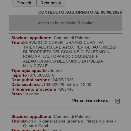
CONTENUTO AGGIORNATO AL 06/08/2026
La ricerca ha restituito 3 risultati.
Stazione appaltante :
Comune di Palermo
Titolo
SERVIZIO DI COPERTURA ASSICURATIVA
:
TRIENNALE R.C.A E A.R.D. PER GLI AUTOMEZZI
DI PROPRIETA DEL COMUNE DI PALERMOIN
FORZA ALLAUTOPARCO COMUNALE E
ALLAUTOPARCO DEL CORPO DI POLIZIA
MUNICIPALE
Tipologia appalto :
Servizi
Importo :
870.000,00 €
Data pubblicazione :
24/07/2026
Data scadenza :
10/08/2026 entro le 12:00
Riferimento procedura :
G05446
Stato :
In corso
Visualizza scheda
Stazione appaltante :
Comune di Palermo
Titolo
lavori di Rigenerazione urbana di Piazza Vigliena -
:
Quattro Canti.
Tipologia appalto :
Lavori