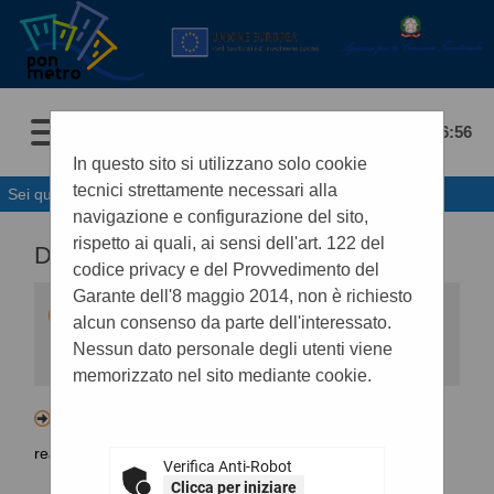
09/08/2026 16:56
In questo sito si utilizzano solo cookie
tecnici strettamente necessari alla
Sei qui:
Home
navigazione e configurazione del sito,
rispetto ai quali, ai sensi dell'art. 122 del
DATI APERTI BDNCP
codice privacy e del Provvedimento del
Garante dell'8 maggio 2014, non è richiesto
Viene qui riportato il collegamento ipertestuale
alcun consenso da parte dell'interessato.
che rinvia ai dati relativi all'intero ciclo di vita del
contratto contenuti nella BDNCP (Banca Dati
Nessun dato personale degli utenti viene
Nazionale dei Contratti Pubblici istituita da
memorizzato nel sito mediante cookie.
ANAC). Tale collegamento garantisce un
accesso immediato e diretto ai dati da
consultare riferiti allo specifico contratto ed
Lotto - CIG B92204E0E9 - servizio a favore della
assicura la trasparenza di tutti gli atti di ogni
procedura contrattuale, dai primi atti
realizzazione dellHousing first
all'esecuzione.
Verifica Anti-Robot
Clicca per iniziare