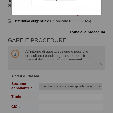
DOCUMENTAZIONE PROGETTUALE
(Pubblicato il
09/06/2026)
DELIBERA A CONTRARRE O ATTO EQUIVALENTE
Determina dirigenziale
(Pubblicato il 09/06/2026)
Torna alla procedura
GARE E PROCEDURE
All'interno di questa sezione è possibile
consultare i bandi di gara secondo i tempi
previsti dalla normativa dei contratti.
I dati di dettaglio delle procedure pubbliche
sono consultabili selezionando il collegamento
"Visualizza Scheda".
Criteri di ricerca
Stazione
appaltante :
Titolo :
CIG :