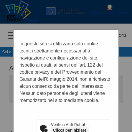
08/08/2026 02:43
In questo sito si utilizzano solo cookie
tecnici strettamente necessari alla
Sei qui:
Home
navigazione e configurazione del sito,
rispetto ai quali, ai sensi dell'art. 122 del
ALTRI ATTI E DOCUMENTI
codice privacy e del Provvedimento del
Garante dell'8 maggio 2014, non è richiesto
Di seguito viene presentata la lista degli
alcun consenso da parte dell'interessato.
eventuali documenti e atti previsti ai fini della
trasparenza.
Nessun dato personale degli utenti viene
memorizzato nel sito mediante cookie.
DOCUMENTI
Verifica Anti-Robot
ALTRO
Clicca per iniziare