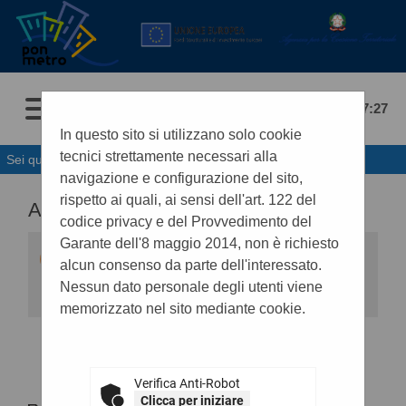
08/08/2026 07:27
In questo sito si utilizzano solo cookie
tecnici strettamente necessari alla
Sei qui:
Home
navigazione e configurazione del sito,
rispetto ai quali, ai sensi dell'art. 122 del
ALTRI ATTI E DOCUMENTI
codice privacy e del Provvedimento del
Garante dell'8 maggio 2014, non è richiesto
Di seguito viene presentata la lista degli
alcun consenso da parte dell'interessato.
eventuali documenti e atti previsti ai fini della
trasparenza.
Nessun dato personale degli utenti viene
memorizzato nel sito mediante cookie.
DOCUMENTI
Verifica Anti-Robot
ALTRO
Clicca per iniziare