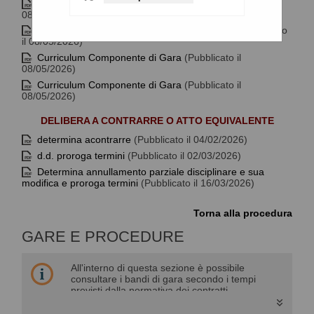
Atto di nomina Commissione di Gara
(Pubblicato il
08/05/2026)
Curriculum Presidente Commissione di Gara
(Pubblicato
il 08/05/2026)
Curriculum Componente di Gara
(Pubblicato il
08/05/2026)
Curriculum Componente di Gara
(Pubblicato il
08/05/2026)
DELIBERA A CONTRARRE O ATTO EQUIVALENTE
determina acontrarre
(Pubblicato il 04/02/2026)
d.d. proroga termini
(Pubblicato il 02/03/2026)
Determina annullamento parziale disciplinare e sua
modifica e proroga termini
(Pubblicato il 16/03/2026)
Torna alla procedura
GARE E PROCEDURE
All'interno di questa sezione è possibile
consultare i bandi di gara secondo i tempi
previsti dalla normativa dei contratti.
I dati di dettaglio delle procedure pubbliche
sono consultabili selezionando il collegamento