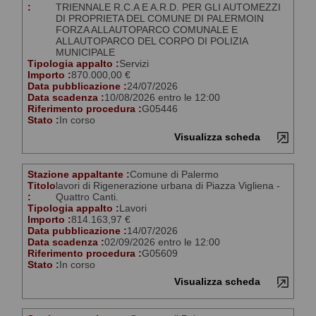
:
TRIENNALE R.C.A E A.R.D. PER GLI AUTOMEZZI
DI PROPRIETA DEL COMUNE DI PALERMOIN
FORZA ALLAUTOPARCO COMUNALE E
ALLAUTOPARCO DEL CORPO DI POLIZIA
MUNICIPALE
Tipologia appalto :
Servizi
Importo :
870.000,00 €
Data pubblicazione :
24/07/2026
Data scadenza :
10/08/2026 entro le 12:00
Riferimento procedura :
G05446
Stato :
In corso
Visualizza scheda
Stazione appaltante :
Comune di Palermo
Titolo
lavori di Rigenerazione urbana di Piazza Vigliena -
:
Quattro Canti.
Tipologia appalto :
Lavori
Importo :
814.163,97 €
Data pubblicazione :
14/07/2026
Data scadenza :
02/09/2026 entro le 12:00
Riferimento procedura :
G05609
Stato :
In corso
Visualizza scheda