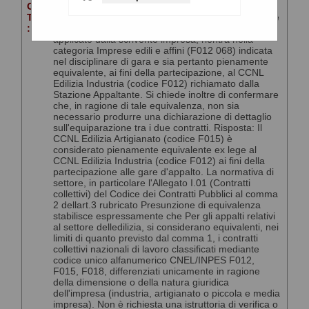
Oggetto :
quesit/risposte
Testo
QUESITO 3 del 04/08/2026 Si chiede di confermare
:
che il CCNL Edilizia Artigianato (codice F015),
applicato dalla scrivente impresa, rientra nella
categoria Imprese edili e affini (F012 068) indicata
nel disciplinare di gara e sia pertanto pienamente
equivalente, ai fini della partecipazione, al CCNL
Edilizia Industria (codice F012) richiamato dalla
Stazione Appaltante. Si chiede inoltre di confermare
che, in ragione di tale equivalenza, non sia
necessario produrre una dichiarazione di dettaglio
sull'equiparazione tra i due contratti. Risposta: Il
CCNL Edilizia Artigianato (codice F015) è
considerato pienamente equivalente ex lege al
CCNL Edilizia Industria (codice F012) ai fini della
partecipazione alle gare d'appalto. La normativa di
settore, in particolare l'Allegato I.01 (Contratti
collettivi) del Codice dei Contratti Pubblici al comma
2 dellart.3 rubricato Presunzione di equivalenza
stabilisce espressamente che Per gli appalti relativi
al settore delledilizia, si considerano equivalenti, nei
limiti di quanto previsto dal comma 1, i contratti
collettivi nazionali di lavoro classificati mediante
codice unico alfanumerico CNEL/INPES F012,
F015, F018, differenziati unicamente in ragione
della dimensione o della natura giuridica
dell'impresa (industria, artigianato o piccola e media
impresa). Non è richiesta una istruttoria di verifica o