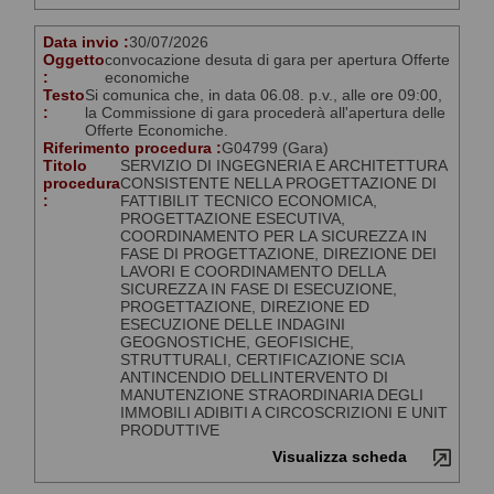
Data invio :
30/07/2026
Oggetto
convocazione desuta di gara per apertura Offerte
:
economiche
Testo
Si comunica che, in data 06.08. p.v., alle ore 09:00,
:
la Commissione di gara procederà all'apertura delle
Offerte Economiche.
Riferimento procedura :
G04799 (Gara)
Titolo
SERVIZIO DI INGEGNERIA E ARCHITETTURA
procedura
CONSISTENTE NELLA PROGETTAZIONE DI
:
FATTIBILIT TECNICO ECONOMICA,
PROGETTAZIONE ESECUTIVA,
COORDINAMENTO PER LA SICUREZZA IN
FASE DI PROGETTAZIONE, DIREZIONE DEI
LAVORI E COORDINAMENTO DELLA
SICUREZZA IN FASE DI ESECUZIONE,
PROGETTAZIONE, DIREZIONE ED
ESECUZIONE DELLE INDAGINI
GEOGNOSTICHE, GEOFISICHE,
STRUTTURALI, CERTIFICAZIONE SCIA
ANTINCENDIO DELLINTERVENTO DI
MANUTENZIONE STRAORDINARIA DEGLI
IMMOBILI ADIBITI A CIRCOSCRIZIONI E UNIT
PRODUTTIVE
Visualizza scheda