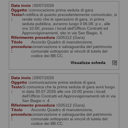
Data invio :
30/07/2026
Oggetto :
convocazione prima seduta di gara
Testo
A rettifica di quanto precedentemente comunicato, si
:
rende noto che le operazioni di gara, in prima
seduta pubblica, avranno luogo il 06.08. p.v., alle
ore 10:00, presso i locali dell'Ufficio Contratti ed
Approvvigionamenti, sito in via San Biagio, 4.
Riferimento procedura :
G05112 (Gara)
Titolo
Accordo Quadro di manutenzione,
procedura
conservazione e salvaguardia del patrimonio
:
comunale sottoposto ai vincoli di tutela del
codice dei BB.CC.
Visualizza scheda
Data invio :
29/07/2026
Oggetto :
comunicazione prima seduta di gara
Testo
Si comunica che la prima seduta di gara avrà luogo
:
in data 30.07.2026 alle ore 10:00 press i locali
dell'Ufficio Contratti ed Approvvigionamenti siti in via
San Biagio n. 4.
Riferimento procedura :
G05112 (Gara)
Titolo
Accordo Quadro di manutenzione,
procedura
conservazione e salvaguardia del patrimonio
:
comunale sottoposto ai vincoli di tutela del
codice dei BB.CC.