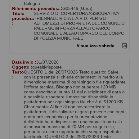
Bologna
Riferimento procedura :
G05446 (Gara)
Titolo
SERVIZIO DI COPERTURA ASSICURATIVA
procedura
TRIENNALE R.C.A E A.R.D. PER GLI
:
AUTOMEZZI DI PROPRIETA DEL COMUNE DI
PALERMOIN FORZA ALLAUTOPARCO
COMUNALE E ALLAUTOPARCO DEL CORPO
DI POLIZIA MUNICIPALE
Visualizza scheda
Data invio :
31/07/2026
Oggetto :
quesiti/risposte
Testo
QUESITO 1 del 28/07/2026 Testo quesito: Salve,
:
con la presenza si chiede chiarimenti in merito alla
dimensione massima di ogni singolo file riguardante
l'offerta tecnica. Bisogno non superare i 20 MB
come descritto al punto 11 del disciplinare di gara o
è possibile rispettare il massimo disponibile in
piattaforma per ogni singolo file che è di 51200 KB.
Chiarimento: Al fine di non sovraccaricare la
piattaforma, il disciplinare di gara prevede che ogni
operatore economico per la presentazione
dellofferta ha a disposizione una capacità pari alla
dimensione massima di 20 MB per singolo file,
pertanto si ritiene opportuno che venga rispettato
tale limite. QUESITO 2 del 29/07/2026 Testo