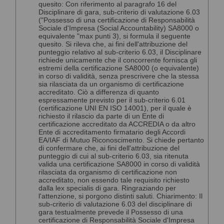
quesito: Con riferimento al paragrafo 16 del
Disciplinare di gara, sub-criterio di valutazione 6.03
("Possesso di una certificazione di Responsabilità
Sociale d'Impresa (Social Accountability) SA8000 o
equivalente "max punti 3), si formula il seguente
quesito. Si rileva che, ai fini dell'attribuzione del
punteggio relativo al sub-criterio 6.03, il Disciplinare
richiede unicamente che il concorrente fornisca gli
estremi della certificazione SA8000 (o equivalente)
in corso di validità, senza prescrivere che la stessa
sia rilasciata da un organismo di certificazione
accreditato. Ciò a differenza di quanto
espressamente previsto per il sub-criterio 6.01
(certificazione UNI EN ISO 14001), per il quale è
richiesto il rilascio da parte di un Ente di
certificazione accreditato da ACCREDIA o da altro
Ente di accreditamento firmatario degli Accordi
EA/IAF di Mutuo Riconoscimento. Si chiede pertanto
di confermare che, ai fini dell'attribuzione del
punteggio di cui al sub-criterio 6.03, sia ritenuta
valida una certificazione SA8000 in corso di validità
rilasciata da organismo di certificazione non
accreditato, non essendo tale requisito richiesto
dalla lex specialis di gara. Ringraziando per
l'attenzione, si porgono distinti saluti. Chiarimento: Il
sub-criterio di valutazione 6.03 del disciplinare di
gara testualmente prevede il Possesso di una
certificazione di Responsabilità Sociale d'Impresa