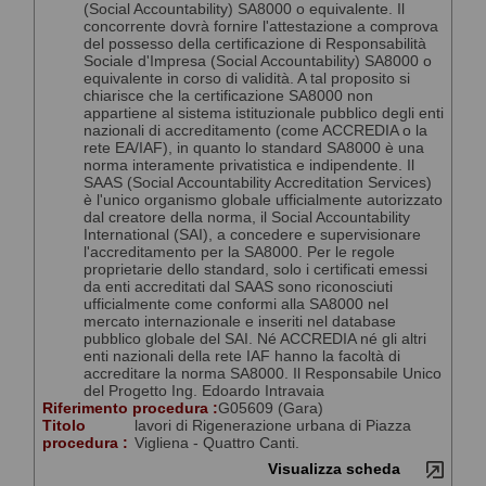
(Social Accountability) SA8000 o equivalente. Il
concorrente dovrà fornire l'attestazione a comprova
del possesso della certificazione di Responsabilità
Sociale d'Impresa (Social Accountability) SA8000 o
equivalente in corso di validità. A tal proposito si
chiarisce che la certificazione SA8000 non
appartiene al sistema istituzionale pubblico degli enti
nazionali di accreditamento (come ACCREDIA o la
rete EA/IAF), in quanto lo standard SA8000 è una
norma interamente privatistica e indipendente. Il
SAAS (Social Accountability Accreditation Services)
è l'unico organismo globale ufficialmente autorizzato
dal creatore della norma, il Social Accountability
International (SAI), a concedere e supervisionare
l'accreditamento per la SA8000. Per le regole
proprietarie dello standard, solo i certificati emessi
da enti accreditati dal SAAS sono riconosciuti
ufficialmente come conformi alla SA8000 nel
mercato internazionale e inseriti nel database
pubblico globale del SAI. Né ACCREDIA né gli altri
enti nazionali della rete IAF hanno la facoltà di
accreditare la norma SA8000. Il Responsabile Unico
del Progetto Ing. Edoardo Intravaia
Riferimento procedura :
G05609 (Gara)
Titolo
lavori di Rigenerazione urbana di Piazza
procedura :
Vigliena - Quattro Canti.
Visualizza scheda