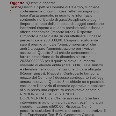
Oggetto :
Quesiti e risposte
Testo
Quesito 1 Spett.le Comune di Palermo, si chiede
:
cortesemente di comunicare l'effettivo importo di
base d'asta annuale, in quanto le informazioni
contenute nel Bando di gara/Disciplinare a pag. 4
(importo al netto delle imposte di Legge) sembrano
incoerenti rispetto a quanto previsto nella scheda di
offerta economica (importo lordo). Risposta:
L'importo a base d'asta su cui effettuare il ribasso
percentuale è 290.000,00. L'importo scaturente
sarà il premio annuale "omnicomprensivo" che
andrà a pagare l'amministrazione per i veicoli
assicurati. Quesito 2: si chiede cortesemente di
fornire descrizione della dinamica sinistro n.
2023/0052956 per il quale si rileva un importo
riservato di elevata entità (oltre 300K). Tale sinistro
è rilevabile nella documentazione di gara allegata
(Report sinistri). Risposta: Controparte tampona
mezzo del Comune ( decesso controparte ) ad oggi
ancora riservato; Quesito 3: si chiede se è possibile
escludere il servizio di centrale operativa e applicare
al suo posto una copertura assicurativa basata sul
RIMBORSO SPESE SOSTENUTE E
DOCUMENTATE dal Cliente assicurato (che farà
intervenire in autonomia un carroattrezzi) fino a un
importo massimo di500,00. Risposta: Non è
possibile escludere il servizio di centrale operativa. Il
Rup Funzionario Tec. E.Q. Geometra Claudio