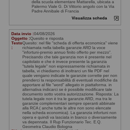
della scuola elementare Mattarella, ubicata a
Palermo Viale G. Di Vittorio angolo con la Via
Padre Annibale di Francia
Visualizza scheda
Data invio :
04/08/2026
Oggetto :
Quesito e risposta
Testo
Quesito: nel file "scheda di offerta economica" viene
:
richiamata nella tabella garanzie ARD la voce
"infortuni-premio annuo finito offerto per mezzo".
Precisando che tale garanzia non è presente nel
capitolato e che è invece presente la garanzia
"tutela legale" non espressamente richiamata in
tabella, vi chiediamo di inoltrarci un file PDF nel
quale vengano indicate le garanzie corrette per non
prenderci la responsabilità di eventuali modifiche da
apportare al file "word" allegato in piattaforma. in
alternativa indicarci se è possibile modificare tale
documento sotto vostra autorizzazione. Risposta: La
tutela legale non è tra le garanzie ARD, ma tra le
garanzie complementari sempre operanti abbinate
alla RCA ( anche tutte le altre non sono elencate
nella scheda economica). La garanzia infortuni non
opera e quindi va lasciata in bianco o diversamente
va depennata. Il Rup Funzionario Tec. E.Q.
Geometra Claudio Bologna