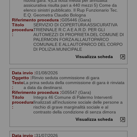
nuova gara. 4)La flotta media per annualità
assicurativa risulta pari a 440 mezzi 5) Come da
elenco sinistri pubblicato. Il Rup Funzionario Tec.
E.Q. Geometra Claudio Bologna
Riferimento procedura :
G05446 (Gara)
Titolo
SERVIZIO DI COPERTURA ASSICURATIVA
procedura
TRIENNALE R.C.A E A.R.D. PER GLI
:
AUTOMEZZI DI PROPRIETA DEL COMUNE DI
PALERMOIN FORZA ALLAUTOPARCO
COMUNALE E ALLAUTOPARCO DEL CORPO
DI POLIZIA MUNICIPALE
Visualizza scheda
Data invio :
01/08/2026
Oggetto :
Rinvio seduta commissione di gara
Testo
La prina seduta della commissione di gara è rinviata
:
a data da destinarsi.
Riferimento procedura :
G05547 (Gara)
Titolo
Integra 46 Comune di Palermo Interventi
procedura
finalizzati all'inclusione sociale delle persone a
:
rischio di grave marginalità sociale e al
contrasto della condizione di senza dimora
Visualizza scheda
Data invio :
31/07/2026