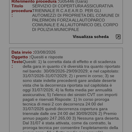
Riferimento procedura :
G05446 (Gara)
Titolo
SERVIZIO DI COPERTURA ASSICURATIVA
procedura
TRIENNALE R.C.A E A.R.D. PER GLI
:
AUTOMEZZI DI PROPRIETA DEL COMUNE DI
PALERMOIN FORZA ALLAUTOPARCO
COMUNALE E ALLAUTOPARCO DEL CORPO
DI POLIZIA MUNICIPALE
Visualizza scheda
Data invio :
03/08/2026
Oggetto :
Quesiti e risposte
Testo
Quesiti: 1) la corretta data di effetto e di scadenza
:
della gara in quanto c'è diversità tra quanto riportato
nel bando: 30/09/2026-29/09/2029; e nel capitolato:
31/07/2026-31/07/2029; 2) i premi in corso; 3) se
sono state indette precedenti gare andate deserte
vista che la decorrenza riportata sul capitolata è
oggi 31/07/2026; 4) la flotta media per annualità
assicurativa; 5) l'elenco dei sinistri CVT con importi
pagati e riservati Risposte: 1) In corso proroga
tecnica di mesi 2 con decorrenza 24:00 del
31/07/2026 quindi decorrenza copertura gara
triennale dalle ore 24:00 del 30/09/2026 2) Premio
annuo pagato 247.265,00 3) Nessuna gara deserta.
Dal 31/07 è stata attivata, come da contratto, la
proroga tecnica per consentire l'espletamento della