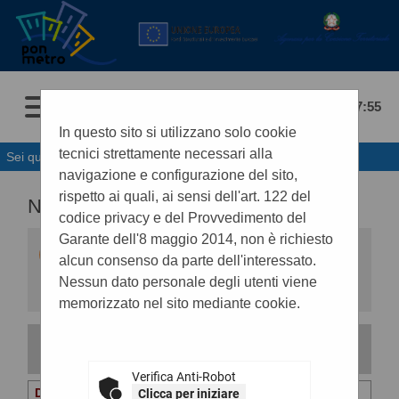
07/08/2026 07:55
In questo sito si utilizzano solo cookie
tecnici strettamente necessari alla
Sei qui:
Home
navigazione e configurazione del sito,
rispetto ai quali, ai sensi dell'art. 122 del
NEWS
codice privacy e del Provvedimento del
Garante dell'8 maggio 2014, non è richiesto
Elenco delle comunicazioni pubblicate nel
alcun consenso da parte dell'interessato.
portale negli ultimi 60 giorni. I dati di dettaglio
delle procedure oggetto delle comunicazioni
Nessun dato personale degli utenti viene
sono consultabili selezionando il collegamento
memorizzato nel sito mediante cookie.
"Visualizza Scheda".
La ricerca ha restituito 76 risultati.
Verifica Anti-Robot
Clicca per iniziare
Data invio :
06/08/2026