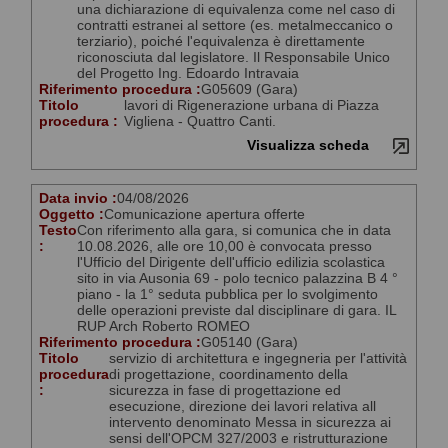
una dichiarazione di equivalenza come nel caso di
contratti estranei al settore (es. metalmeccanico o
terziario), poiché l'equivalenza è direttamente
riconosciuta dal legislatore. Il Responsabile Unico
del Progetto Ing. Edoardo Intravaia
Riferimento procedura :
G05609 (Gara)
Titolo
lavori di Rigenerazione urbana di Piazza
procedura :
Vigliena - Quattro Canti.
Visualizza scheda
Data invio :
04/08/2026
Oggetto :
Comunicazione apertura offerte
Testo
Con riferimento alla gara, si comunica che in data
:
10.08.2026, alle ore 10,00 è convocata presso
l'Ufficio del Dirigente dell'ufficio edilizia scolastica
sito in via Ausonia 69 - polo tecnico palazzina B 4 °
piano - la 1° seduta pubblica per lo svolgimento
delle operazioni previste dal disciplinare di gara. IL
RUP Arch Roberto ROMEO
Riferimento procedura :
G05140 (Gara)
Titolo
servizio di architettura e ingegneria per l'attività
procedura
di progettazione, coordinamento della
:
sicurezza in fase di progettazione ed
esecuzione, direzione dei lavori relativa all
intervento denominato Messa in sicurezza ai
sensi dell'OPCM 327/2003 e ristrutturazione