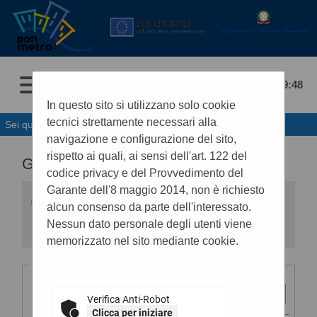
07/08/2026 09:48
In questo sito si utilizzano solo cookie
tecnici strettamente necessari alla
Sei qui:
Home
navigazione e configurazione del sito,
rispetto ai quali, ai sensi dell'art. 122 del
GARE E PROCEDURE
codice privacy e del Provvedimento del
Garante dell'8 maggio 2014, non è richiesto
All'interno di questa sezione è possibile
alcun consenso da parte dell'interessato.
consultare i bandi di gara secondo i tempi
previsti dalla normativa dei contratti.
Nessun dato personale degli utenti viene
I dati di dettaglio delle procedure pubbliche
memorizzato nel sito mediante cookie.
sono consultabili selezionando il collegamento
"Visualizza Scheda".
Criteri di ricerca
Stazione
appaltante :
Verifica Anti-Robot
Clicca per iniziare