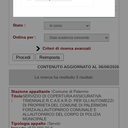
Titolo :
CIG :
Stato :
Ordina per :
Criteri di ricerca avanzati
CONTENUTO AGGIORNATO AL 06/08/2026
La ricerca ha restituito 3 risultati.
Stazione appaltante :
Comune di Palermo
Titolo
SERVIZIO DI COPERTURA ASSICURATIVA
:
TRIENNALE R.C.A E A.R.D. PER GLI AUTOMEZZI
DI PROPRIETA DEL COMUNE DI PALERMOIN
FORZA ALLAUTOPARCO COMUNALE E
ALLAUTOPARCO DEL CORPO DI POLIZIA
MUNICIPALE
Tipologia appalto :
Servizi