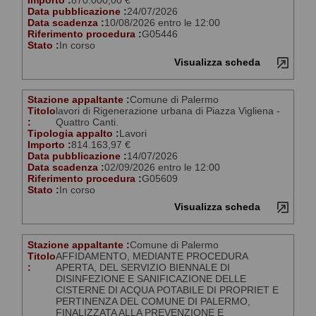
Importo :
870.000,00 €
Data pubblicazione :
24/07/2026
Data scadenza :
10/08/2026 entro le 12:00
Riferimento procedura :
G05446
Stato :
In corso
Visualizza scheda
Stazione appaltante :
Comune di Palermo
Titolo
lavori di Rigenerazione urbana di Piazza Vigliena -
:
Quattro Canti.
Tipologia appalto :
Lavori
Importo :
814.163,97 €
Data pubblicazione :
14/07/2026
Data scadenza :
02/09/2026 entro le 12:00
Riferimento procedura :
G05609
Stato :
In corso
Visualizza scheda
Stazione appaltante :
Comune di Palermo
Titolo
AFFIDAMENTO, MEDIANTE PROCEDURA
:
APERTA, DEL SERVIZIO BIENNALE DI
DISINFEZIONE E SANIFICAZIONE DELLE
CISTERNE DI ACQUA POTABILE DI PROPRIET E
PERTINENZA DEL COMUNE DI PALERMO,
FINALIZZATA ALLA PREVENZIONE E