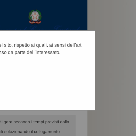
ito, rispetto ai quali, ai sensi dell'art.
so da parte dell'interessato.
CERCA
:
di gara secondo i tempi previsti dalla
ili selezionando il collegamento