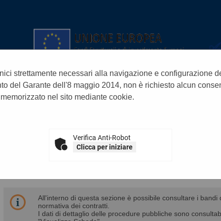
nici strettamente necessari alla navigazione e configurazione del s
o del Garante dell'8 maggio 2014, non è richiesto alcun consen
 memorizzato nel sito mediante cookie.
A
A
A
GRAFICA
TESTO
ALTO CONTRASTO
Verifica Anti-Robot
Clicca per iniziare
GARE E PROCEDURE
All'interno di questa sezione è possibile consultare i bandi 
normativa dei contratti.
I dati di dettaglio delle procedure pubbliche sono consultab