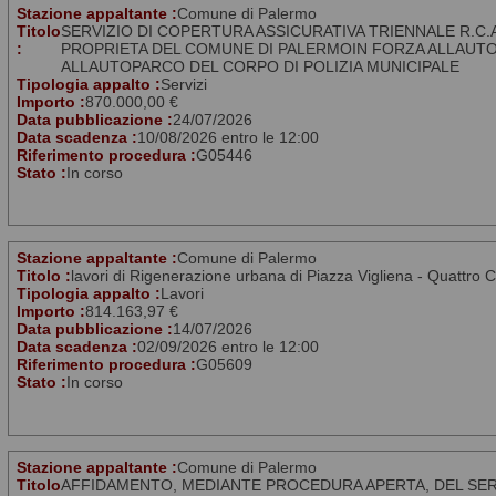
Stazione appaltante :
Comune di Palermo
Titolo
SERVIZIO DI COPERTURA ASSICURATIVA TRIENNALE R.C.A 
:
PROPRIETA DEL COMUNE DI PALERMOIN FORZA ALLAU
ALLAUTOPARCO DEL CORPO DI POLIZIA MUNICIPALE
Tipologia appalto :
Servizi
Importo :
870.000,00 €
Data pubblicazione :
24/07/2026
Data scadenza :
10/08/2026 entro le 12:00
Riferimento procedura :
G05446
Stato :
In corso
Stazione appaltante :
Comune di Palermo
Titolo :
lavori di Rigenerazione urbana di Piazza Vigliena - Quattro C
Tipologia appalto :
Lavori
Importo :
814.163,97 €
Data pubblicazione :
14/07/2026
Data scadenza :
02/09/2026 entro le 12:00
Riferimento procedura :
G05609
Stato :
In corso
Stazione appaltante :
Comune di Palermo
Titolo
AFFIDAMENTO, MEDIANTE PROCEDURA APERTA, DEL SERV