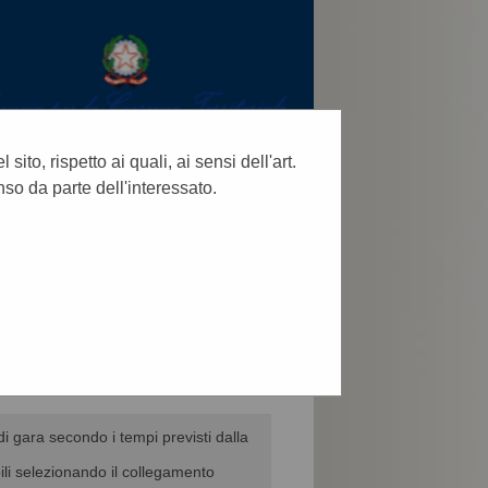
ito, rispetto ai quali, ai sensi dell'art.
so da parte dell'interessato.
CERCA
:
di gara secondo i tempi previsti dalla
ili selezionando il collegamento