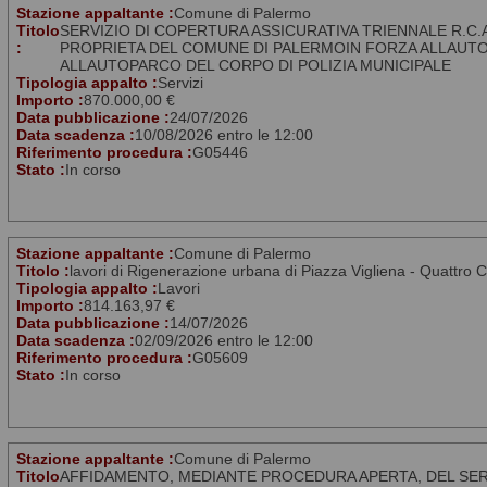
Stazione appaltante :
Comune di Palermo
Titolo
SERVIZIO DI COPERTURA ASSICURATIVA TRIENNALE R.C.A 
:
PROPRIETA DEL COMUNE DI PALERMOIN FORZA ALLAU
ALLAUTOPARCO DEL CORPO DI POLIZIA MUNICIPALE
Tipologia appalto :
Servizi
Importo :
870.000,00 €
Data pubblicazione :
24/07/2026
Data scadenza :
10/08/2026 entro le 12:00
Riferimento procedura :
G05446
Stato :
In corso
Stazione appaltante :
Comune di Palermo
Titolo :
lavori di Rigenerazione urbana di Piazza Vigliena - Quattro C
Tipologia appalto :
Lavori
Importo :
814.163,97 €
Data pubblicazione :
14/07/2026
Data scadenza :
02/09/2026 entro le 12:00
Riferimento procedura :
G05609
Stato :
In corso
Stazione appaltante :
Comune di Palermo
Titolo
AFFIDAMENTO, MEDIANTE PROCEDURA APERTA, DEL SERV