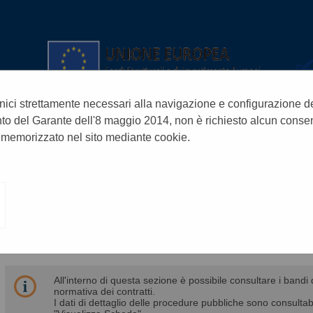
nici strettamente necessari alla navigazione e configurazione del s
o del Garante dell'8 maggio 2014, non è richiesto alcun consen
 memorizzato nel sito mediante cookie.
A
A
A
GRAFICA
TESTO
ALTO CONTRASTO
GARE E PROCEDURE
All'interno di questa sezione è possibile consultare i bandi 
normativa dei contratti.
I dati di dettaglio delle procedure pubbliche sono consultab