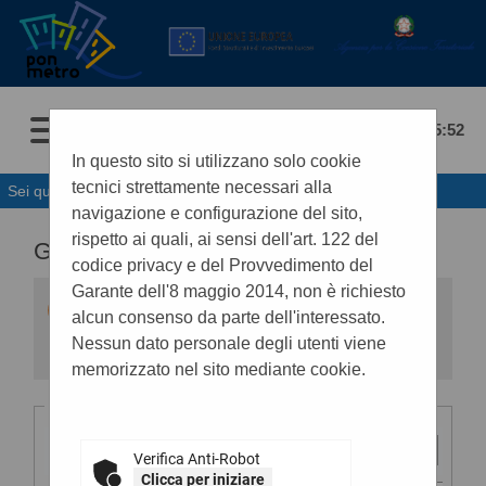
08/08/2026 15:52
In questo sito si utilizzano solo cookie
tecnici strettamente necessari alla
Sei qui:
Home
navigazione e configurazione del sito,
rispetto ai quali, ai sensi dell'art. 122 del
GARE E PROCEDURE
codice privacy e del Provvedimento del
Garante dell'8 maggio 2014, non è richiesto
All'interno di questa sezione è possibile
alcun consenso da parte dell'interessato.
consultare i bandi di gara secondo i tempi
previsti dalla normativa dei contratti.
Nessun dato personale degli utenti viene
I dati di dettaglio delle procedure pubbliche
memorizzato nel sito mediante cookie.
sono consultabili selezionando il collegamento
"Visualizza Scheda".
Criteri di ricerca
Stazione
appaltante :
Verifica Anti-Robot
Clicca per iniziare