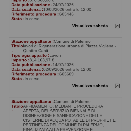
Importo :
870.000,00 €
Data pubblicazione :
24/07/2026
Data scadenza :
10/08/2026 entro le 12:00
Riferimento procedura :
G05446
Stato :
In corso
Visualizza scheda
Stazione appaltante :
Comune di Palermo
Titolo
lavori di Rigenerazione urbana di Piazza Vigliena -
:
Quattro Canti.
Tipologia appalto :
Lavori
Importo :
814.163,97 €
Data pubblicazione :
14/07/2026
Data scadenza :
02/09/2026 entro le 12:00
Riferimento procedura :
G05609
Stato :
In corso
Visualizza scheda
Stazione appaltante :
Comune di Palermo
Titolo
AFFIDAMENTO, MEDIANTE PROCEDURA
:
APERTA, DEL SERVIZIO BIENNALE DI
DISINFEZIONE E SANIFICAZIONE DELLE
CISTERNE DI ACQUA POTABILE DI PROPRIET E
PERTINENZA DEL COMUNE DI PALERMO,
FINALIZZATA ALLA PREVENZIONE E