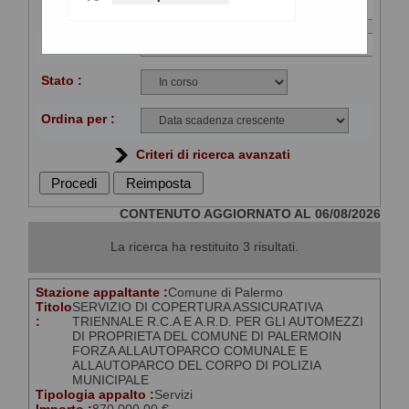
Titolo :
CIG :
Stato :
Ordina per :
Criteri di ricerca avanzati
CONTENUTO AGGIORNATO AL 06/08/2026
La ricerca ha restituito 3 risultati.
Stazione appaltante :
Comune di Palermo
Titolo
SERVIZIO DI COPERTURA ASSICURATIVA
:
TRIENNALE R.C.A E A.R.D. PER GLI AUTOMEZZI
DI PROPRIETA DEL COMUNE DI PALERMOIN
FORZA ALLAUTOPARCO COMUNALE E
ALLAUTOPARCO DEL CORPO DI POLIZIA
MUNICIPALE
Tipologia appalto :
Servizi